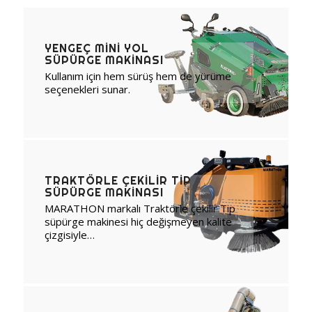
YENGEÇ MINI YOL
SÜPÜRGE MAKINASI
Kullanım için hem sürüş hem de yürüme
seçenekleri sunar.
TRAKTÖRLE ÇEKILIR TIP
SÜPÜRGE MAKINASI
MARATHON markalı Traktörle çekilir Tip
süpürge makinesi hiç değişmeyen kalite
çizgisiyle…