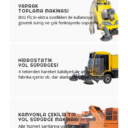
YAPRAK
TOPLAMA MAKINASI
BIG FİL’in ektra özellikleri ile kullanıcıya
güvenli sürüş ve çok fonksiyonlu süpürme …
HIDROSTATIK
YOL SÜPÜRGESI
4 tekerden hareket kabiliyeti ile otopark,
fabrika içerisi vb. dar alanlarda çalışabilme…
KAMYONLA ÇEKILIR TIP
YOL SÜPÜRGE MAKINASI
Ağır hizmet şartlarına uygun olarak