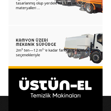
tasarlanmış olup yerdeki kum,taş ve diğer
materyalleri …
KAMYON ÜZERI
MEKANIK SÜPÜRGE
2m³ ten—12 m³ ‘e kadar farklı güç kapasite
seçenekleriyle