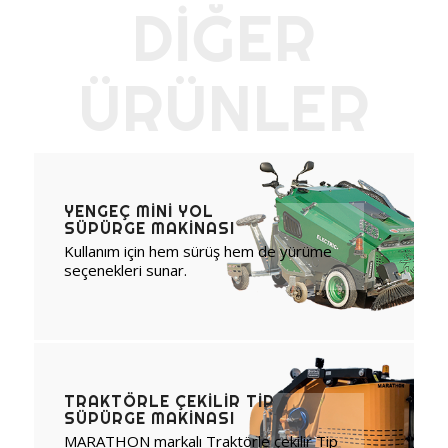
DİĞER
ÜRÜNLER
YENGEÇ MINI YOL
SÜPÜRGE MAKINASI
Kullanım için hem sürüş hem de yürüme
seçenekleri sunar.
TRAKTÖRLE ÇEKILIR TIP
SÜPÜRGE MAKINASI
MARATHON markalı Traktörle çekilir Tip