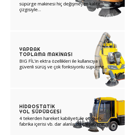
süpürge makinesi hiç değişmeyen kalite
çizgisiyle…
YAPRAK
TOPLAMA MAKINASI
BIG FİL’in ektra özellikleri ile kullanıcıya
güvenli sürüş ve çok fonksiyonlu süpürme …
HIDROSTATIK
YOL SÜPÜRGESI
4 tekerden hareket kabiliyeti ile otopark,
fabrika içerisi vb. dar alanlarda çalışabilme…