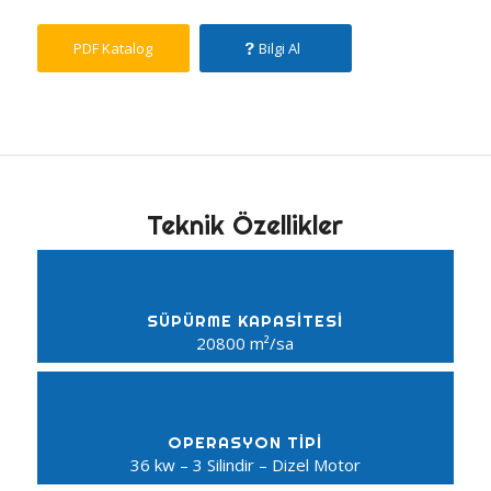
PDF Katalog
Bilgi Al
Teknik Özellikler
SÜPÜRME KAPASITESI
20800 m²/sa
OPERASYON TİPİ
36 kw – 3 Silindir – Dizel Motor