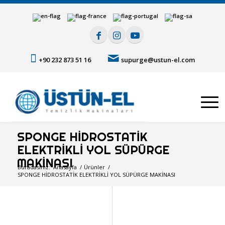
+90 232 873 51 16
supurge@ustun-el.com
SPONGE HİDROSTATİK
ELEKTRİKLİ YOL SÜPÜRGE
MAKİNASI
Buradasınız:
Anasayfa
/
Ürünler
/
SPONGE HİDROSTATİK ELEKTRİKLİ YOL SÜPÜRGE MAKİNASI