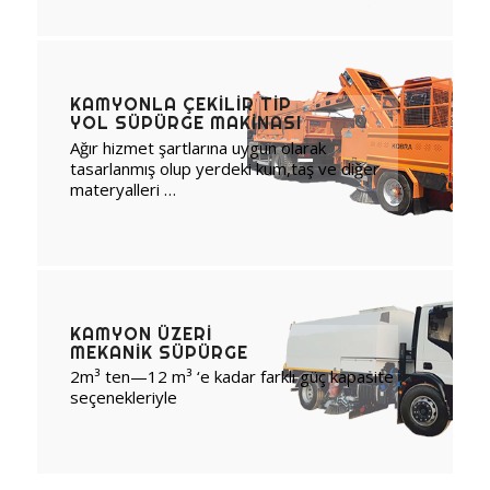
KAMYONLA ÇEKILIR TIP
YOL SÜPÜRGE MAKINASI
Ağır hizmet şartlarına uygun olarak
tasarlanmış olup yerdeki kum,taş ve diğer
materyalleri …
KAMYON ÜZERI
MEKANIK SÜPÜRGE
2m³ ten—12 m³ ‘e kadar farklı güç kapasite
seçenekleriyle