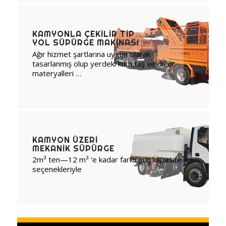
KAMYONLA ÇEKILIR TIP
YOL SÜPÜRGE MAKINASI
Ağır hizmet şartlarına uygun olarak
tasarlanmış olup yerdeki kum,taş ve diğer
materyalleri …
KAMYON ÜZERI
MEKANIK SÜPÜRGE
2m³ ten—12 m³ ‘e kadar farklı güç kapasite
seçenekleriyle