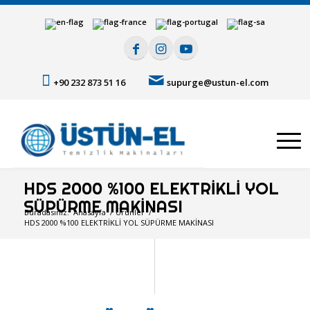
+90 232 873 51 16
supurge@ustun-el.com
HDS 2000 %100 ELEKTRİKLİ YOL
SÜPÜRME MAKİNASI
Buradasınız:
Anasayfa
/
Ürünler
/
HDS 2000 %100 ELEKTRİKLİ YOL SÜPÜRME MAKİNASI