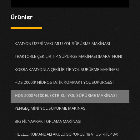
Ürünler
KAMYON ÜZERİ VAKUMLU YOL SÜPÜRME MAKİNASI
TRAKTÖRLE ÇEKİLİR TİP SÜPÜRGE MAKİNASI (MARATHON)
KOBRA KAMYONLA ÇEKİLİR TİP YOL SÜPÜRME MAKİNASI
HDS 2000® HİDROSTATİK KOMPAKT YOL SÜPÜRGESİ
HDS 2000 %100 ELEKTRİKLİ YOL SÜPÜRME MAKİNASI
YENGEÇ MİNİ YOL SÜPÜRME MAKİNASI
BIG FİL YAPRAK TOPLAMA MAKİNASI
FİL ELLE KUMANDALI AKÜLÜ SÜPÜRGE 48 V (ÜST-FİL 48V)