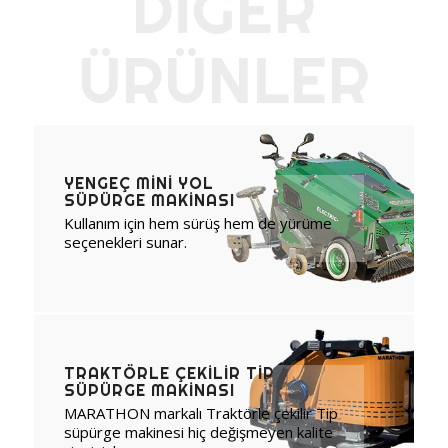
DİĞER
ÜRÜNLER
YENGEÇ MINI YOL
SÜPÜRGE MAKINASI
Kullanım için hem sürüş hem de yürüme
seçenekleri sunar.
TRAKTÖRLE ÇEKILIR TIP
SÜPÜRGE MAKINASI
MARATHON markalı Traktörle çekilir Tip
süpürge makinesi hiç değişmeyen kalite