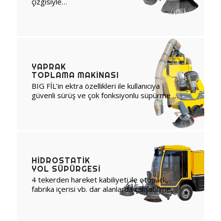
çizgisiyle…
YAPRAK
TOPLAMA MAKINASI
BIG FİL’in ektra özellikleri ile kullanıcıya
güvenli sürüş ve çok fonksiyonlu süpürme …
HIDROSTATIK
YOL SÜPÜRGESI
4 tekerden hareket kabiliyeti ile otopark,
fabrika içerisi vb. dar alanlarda çalışabilme…