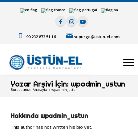
+90 232 873 51 16
supurge@ustun-el.com
Yazar Arşivi İçin: wpadmin_ustun
Buradasınız:
Anasayfa
/
wpadmin_ustun
Hakkında
wpadmin_ustun
This author has not written his bio yet.