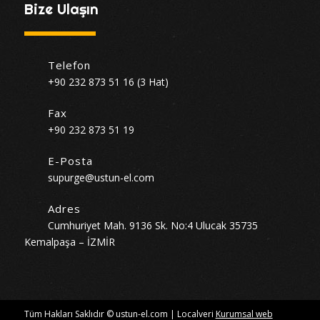
Bize Ulaşın
Telefon
+90 232 873 51 16 (3 Hat)
Fax
+90 232 873 51 19
E-Posta
supurge@ustun-el.com
Adres
Cumhuriyet Mah. 9136 Sk. No:4 Ulucak 35735
Kemalpaşa – İZMİR
Tüm Hakları Saklıdır © ustun-el.com | Localveri
Kurumsal web