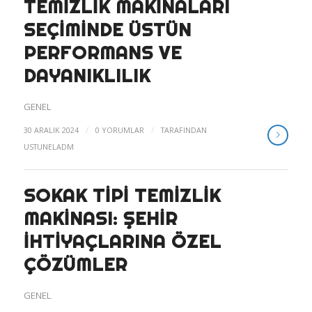
TEMIZLIK MAKINALARI
SEÇIMINDE ÜSTÜN
PERFORMANS VE
DAYANIKLILIK
GENEL
/
/
30 ARALIK 2024
0 YORUMLAR
TARAFINDAN
USTUNELADM
SOKAK TIPI TEMIZLIK
MAKINASI: ŞEHIR
İHTIYAÇLARINA ÖZEL
ÇÖZÜMLER
GENEL