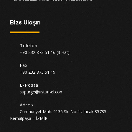
Bize Ulaşın
Telefon
+90 232 873 51 16 (3 Hat)
Fax
+90 232 873 51 19
E-Posta
supurge@ustun-el.com
Adres
Cumhuriyet Mah. 9136 Sk. No:4 Ulucak 35735
Kemalpaşa – İZMİR