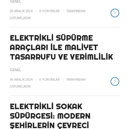
GENEL
/
/
30 ARALIK 2024
0 YORUMLAR
TARAFINDAN
USTUNELADM
ELEKTRIKLI SÜPÜRME
ARAÇLARI ILE MALIYET
TASARRUFU VE VERIMLILIK
GENEL
/
/
30 ARALIK 2024
0 YORUMLAR
TARAFINDAN
USTUNELADM
ELEKTRIKLI SOKAK
SÜPÜRGESI: MODERN
ŞEHIRLERIN ÇEVRECI