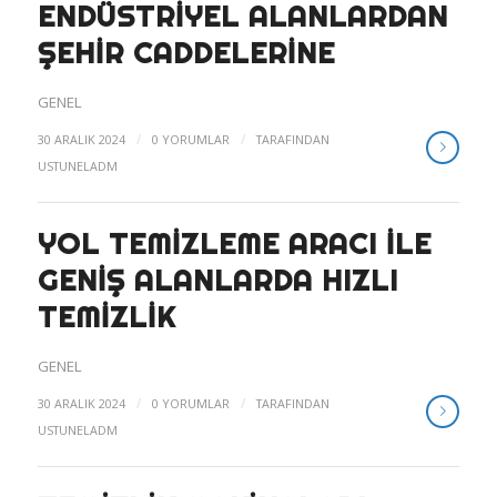
ENDÜSTRIYEL ALANLARDAN
ŞEHIR CADDELERINE
GENEL
/
/
30 ARALIK 2024
0 YORUMLAR
TARAFINDAN
USTUNELADM
YOL TEMIZLEME ARACI ILE
GENIŞ ALANLARDA HIZLI
TEMIZLIK
GENEL
/
/
30 ARALIK 2024
0 YORUMLAR
TARAFINDAN
USTUNELADM