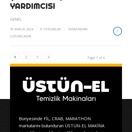
YARDIMCISI
GENEL
/
/
30 ARALIK 2024
0 YORUMLAR
TARAFINDAN
USTUNELADM
1
2
3
4
Page 1 of 4
Bünyesinde FİL, CRAB, MARATHON
markalarını bulunduran ÜSTÜN-EL MAKİNA