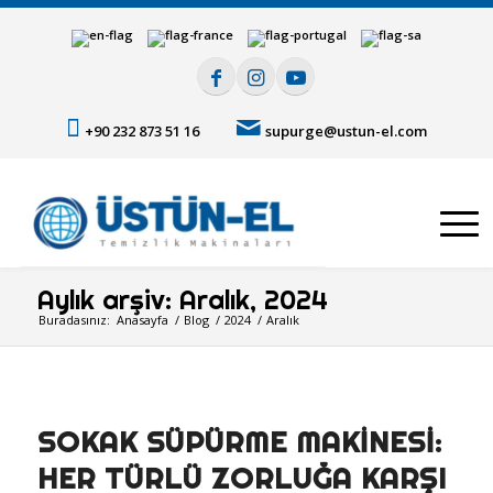
+90 232 873 51 16
supurge@ustun-el.com
Aylık arşiv: Aralık, 2024
Buradasınız:
Anasayfa
/
Blog
/
2024
/
Aralık
SOKAK SÜPÜRME MAKINESI:
HER TÜRLÜ ZORLUĞA KARŞI