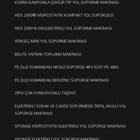
KOBRA KAMYONLA ÇEKİLİR TİP YOL SÜPÜRME MAKİNASI
HDS 2000® HİDROSTATİK KOMPAKT YOL SÜPÜRGESİ
HDS 2000 %100 ELEKTRİKLİ YOL SÜPÜRME MAKİNASI
YENGEÇ MİNİ YOL SÜPÜRME MAKİNASI
BIG FİL YAPRAK TOPLAMA MAKİNASI
FİL ELLE KUMANDALI AKÜLÜ SÜPÜRGE 48 V (ÜST-FİL 48V)
FİL ELLE KUMANDALI BENZİNLİ SÜPÜRGE MAKİNASI
ZIPO ÇOK FONKSİYONLU TAŞIYICI
ELEKTRİKLİ SOKAK VE CADDE SÜPÜRMEDE TIRTIL AKÜLÜ YOL
SÜPÜRGE MAKİNASI
SPONGE HİDROSTATİK ELEKTRİKLİ YOL SÜPÜRGE MAKİNASI
SPONGE ELEKTRİKLİ YOL SÜPÜRGE MAKİNASI