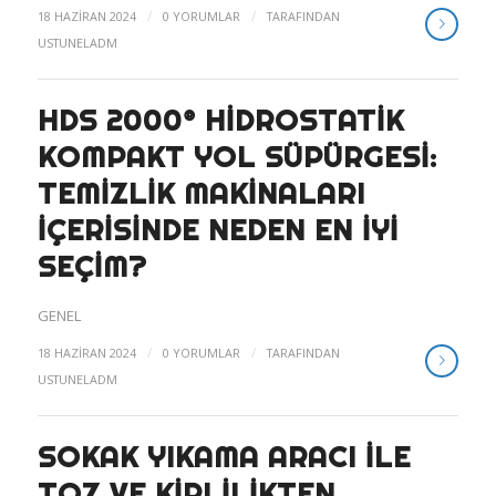
/
/
18 HAZIRAN 2024
0 YORUMLAR
TARAFINDAN
USTUNELADM
HDS 2000® HIDROSTATIK
KOMPAKT YOL SÜPÜRGESI:
TEMIZLIK MAKINALARI
İÇERISINDE NEDEN EN İYI
SEÇIM?
GENEL
/
/
18 HAZIRAN 2024
0 YORUMLAR
TARAFINDAN
USTUNELADM
SOKAK YIKAMA ARACI ILE
TOZ VE KIRLILIKTEN