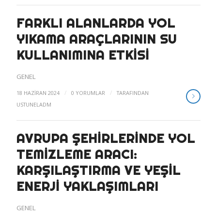
FARKLI ALANLARDA YOL
YIKAMA ARAÇLARININ SU
KULLANIMINA ETKISI
GENEL
/
/
18 HAZIRAN 2024
0 YORUMLAR
TARAFINDAN
USTUNELADM
AVRUPA ŞEHIRLERINDE YOL
TEMIZLEME ARACI:
KARŞILAŞTIRMA VE YEŞIL
ENERJI YAKLAŞIMLARI
GENEL