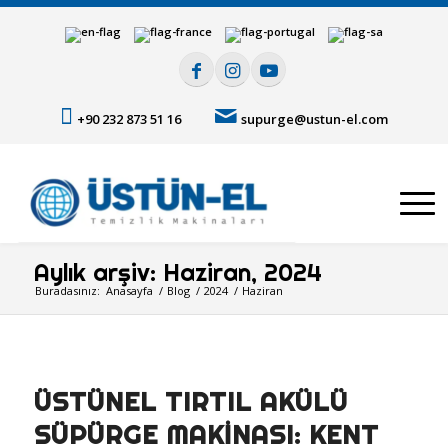
+90 232 873 51 16
supurge@ustun-el.com
Aylık arşiv: Haziran, 2024
Buradasınız:
Anasayfa
/
Blog
/
2024
/
Haziran
ÜSTÜNEL TIRTIL AKÜLÜ
SÜPÜRGE MAKINASI: KENT