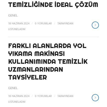
TEMIZLIĞINDE İDEAL ÇÖZÜM
GENEL
/
/
18 HAZIRAN 2024
0 YORUMLAR
TARAFINDAN
USTUNELADM
FARKLI ALANLARDA YOL
YIKAMA MAKINASI
KULLANIMINDA TEMIZLIK
UZMANLARINDAN
TAVSIYELER
GENEL
/
/
18 HAZIRAN 2024
0 YORUMLAR
TARAFINDAN
USTUNELADM