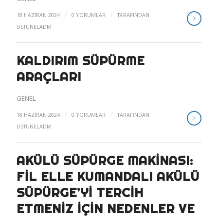
/
/
18 HAZIRAN 2024
0 YORUMLAR
TARAFINDAN
USTUNELADM
KALDIRIM SÜPÜRME
ARAÇLARI
GENEL
/
/
18 HAZIRAN 2024
0 YORUMLAR
TARAFINDAN
USTUNELADM
AKÜLÜ SÜPÜRGE MAKINASI:
FIL ELLE KUMANDALI AKÜLÜ
SÜPÜRGE’YI TERCIH
ETMENIZ İÇIN NEDENLER VE