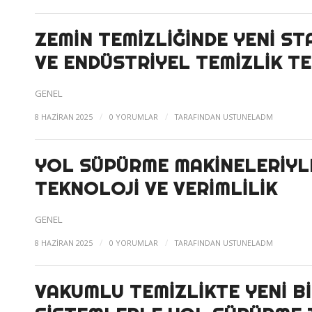
ZEMIN TEMIZLIĞINDE YENI S
VE ENDÜSTRIYEL TEMIZLIK T
GENEL
/
/
8 HAZIRAN 2025
0 YORUMLAR
TARAFINDAN
USTUNELADM
YOL SÜPÜRME MAKINELERIYLE
TEKNOLOJI VE VERIMLILIK
GENEL
/
/
8 HAZIRAN 2025
0 YORUMLAR
TARAFINDAN
USTUNELADM
VAKUMLU TEMIZLIKTE YENI BI