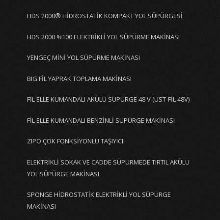
HDS 2000® HİDROSTATİK KOMPAKT YOL SÜPÜRGESİ
HDS 2000 %100 ELEKTRİKLİ YOL SÜPÜRME MAKİNASI
YENGEÇ MİNİ YOL SÜPÜRME MAKİNASI
BIG FİL YAPRAK TOPLAMA MAKİNASI
FİL ELLE KUMANDALI AKÜLÜ SÜPÜRGE 48 V (ÜST-FİL 48V)
FİL ELLE KUMANDALI BENZİNLİ SÜPÜRGE MAKİNASI
ZIPO ÇOK FONKSİYONLU TAŞIYICI
ELEKTRİKLİ SOKAK VE CADDE SÜPÜRMEDE TIRTIL AKÜLÜ
YOL SÜPÜRGE MAKİNASI
SPONGE HİDROSTATİK ELEKTRİKLİ YOL SÜPÜRGE
MAKİNASI