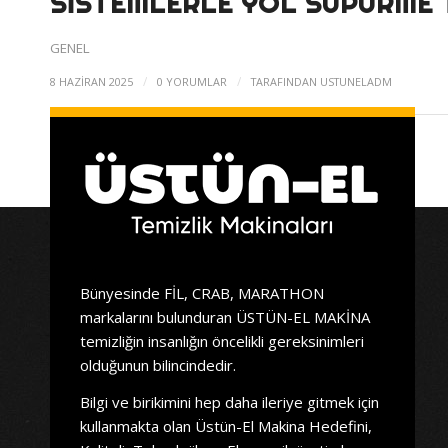
SISTEMLERLE YOL SÜPÜRME 
GENEL
/
/
8 HAZIRAN 2025
0 YORUMLAR
TARAFINDAN
USTUNELADM
Bünyesinde FİL, CRAB, MARATHON
markalarını bulunduran ÜSTÜN-EL MAKİNA
temizliğin insanlığın öncelikli gereksinimleri
olduğunun bilincindedir.
Bilgi ve birikimini hep daha ileriye gitmek için
kullanmakta olan Üstün-El Makina Hedefini,