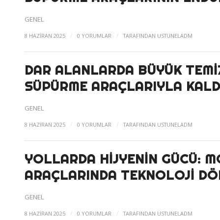
GENEL
/
/
8 HAZIRAN 2025
0 YORUMLAR
TARAFINDAN
USTUNELADM
DAR ALANLARDA BÜYÜK TEMI
SÜPÜRME ARAÇLARIYLA KALD
GENEL
/
/
8 HAZIRAN 2025
0 YORUMLAR
TARAFINDAN
USTUNELADM
YOLLARDA HIJYENIN GÜCÜ: M
ARAÇLARINDA TEKNOLOJI D
GENEL
/
/
8 HAZIRAN 2025
0 YORUMLAR
TARAFINDAN
USTUNELADM