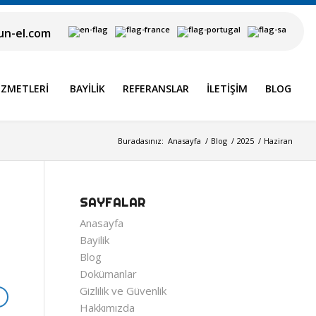
n-el.com
IZMETLERI
BAYILIK
REFERANSLAR
İLETIŞIM
BLOG
Buradasınız:
Anasayfa
/
Blog
/
2025
/
Haziran
SAYFALAR
Anasayfa
Bayilik
Blog
Dokümanlar
Gizlilik ve Güvenlik
Hakkımızda