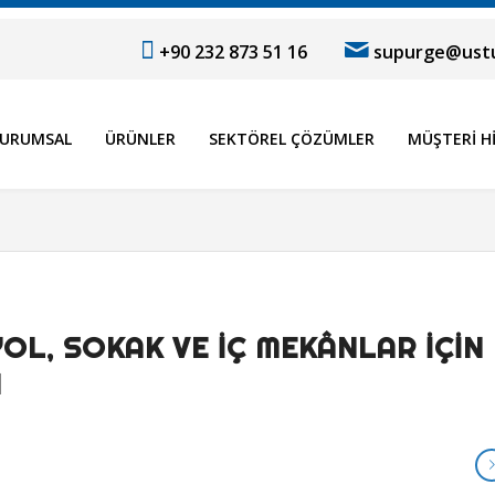
+90 232 873 51 16
supurge@ustu
URUMSAL
ÜRÜNLER
SEKTÖREL ÇÖZÜMLER
MÜŞTERI H
YOL, SOKAK VE İÇ MEKÂNLAR İÇIN
I