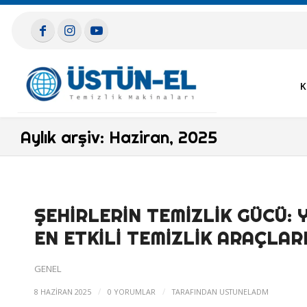
K
Aylık arşiv: Haziran, 2025
ŞEHIRLERIN TEMIZLIK GÜCÜ: 
EN ETKILI TEMIZLIK ARAÇLAR
GENEL
/
/
8 HAZIRAN 2025
0 YORUMLAR
TARAFINDAN
USTUNELADM