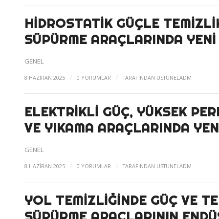
HIDROSTATIK GÜÇLE TEMIZLI
SÜPÜRME ARAÇLARINDA YENI
GENEL
/
/
8 HAZIRAN 2025
0 YORUMLAR
TARAFINDAN
USTUNELADM
ELEKTRIKLI GÜÇ, YÜKSEK P
VE YIKAMA ARAÇLARINDA YE
GENEL
/
/
8 HAZIRAN 2025
0 YORUMLAR
TARAFINDAN
USTUNELADM
YOL TEMIZLIĞINDE GÜÇ VE T
SÜPÜRME ARAÇLARININ ENDÜS