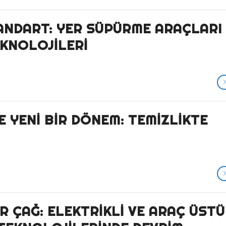
TANDART: YER SÜPÜRME ARAÇLARI
EKNOLOJILERI
 YENI BIR DÖNEM: TEMIZLIKTE
R ÇAĞ: ELEKTRIKLI VE ARAÇ ÜSTÜ