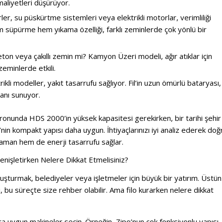
 maliyetleri düşürüyor.
örler, su püskürtme sistemleri veya elektrikli motorlar, verimliliği
em süpürme hem yıkama özelliği, farklı zeminlerde çok yönlü bir
ton veya çakıllı zemin mi? Kamyon Üzeri modeli, ağır atıklar için
eminlerde etkili.
ktrikli modeller, yakıt tasarrufu sağlıyor. Fil’in uzun ömürlü bataryası,
kanı sunuyor.
pronunda HDS 2000’in yüksek kapasitesi gerekirken, bir tarihi şehir
in kompakt yapısı daha uygun. İhtiyaçlarınızı iyi analiz ederek doğ
man hem de enerji tasarrufu sağlar.
Genişletirken Nelere Dikkat Etmelisiniz?
 oluşturmak, belediyeler veya işletmeler için büyük bir yatırım. Üstün
i, bu süreçte size rehber olabilir. Ama filo kurarken nelere dikkat
nlara uygun makineler seçin. Örneğin, Zipo’nun çok fonksiyonlu yapısı,