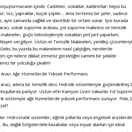
 koşuşturmacanın içinde. Caddeler, sokaklar, kaldırımlar; hepsi bu
aşıyor: toz, yapraklar, küçük çöpler… Ama tertemiz bir şehir, sadece
 aynı zamanda sağlıklı ve davetkâr bir ortam sunar. İşte burada
aracı, sokak süpürme arabası, yol süpürme makinesi ve temizlik
makineler, güçlü teknolojileriyle sokakları pırıl pırıl yaparken,
klaşım sergiliyor. Üstün-el Temizlik Makineleri, yenilikçi çözümleriy
Gelin, bu yazıda bu makinelerin nasıl çalıştığını, nerelerde
eçim için nelere dikkat etmeniz gerektiğini samimi bir şekilde
emiz bir yolculuğa çıkalım!
 Aracı: Ağır Hizmetlerde Yüksek Performans
racı, adeta bir temizlik devi. Hidrolik sistemleriyle güçlendirilmiş 
lu koşullarda parlıyor. Üstün-el’in Kamyon Üzeri Vakumlu Yol Süpür
hrik sistemiyle ağır hizmetlerde yüksek performans sunuyor. Peki, 
zel?
ler: Hidrostatik sistemler, eğimli yollarda veya engebeli arazilerde
. Bu, dağlık bölgelerdeki kasabalar veya inşaat alanları için ideal.