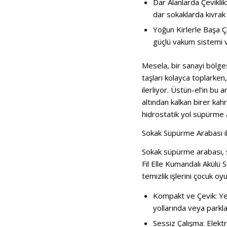
Dar Alanlarda Çeviklik
dar sokaklarda kıvrak
Yoğun Kirlerle Başa 
güçlü vakum sistemi v
Mesela, bir sanayi bölge
taşları kolayca toplarke
ilerliyor. Üstün-el’in bu 
altından kalkan birer ka
hidrostatik yol süpürme 
Sokak Süpürme Arabası ile
Sokak süpürme arabası, şe
Fil Elle Kumandalı Akülü 
temizlik işlerini çocuk oy
Kompakt ve Çevik: Ye
yollarında veya parkl
Sessiz Çalışma: Elektr