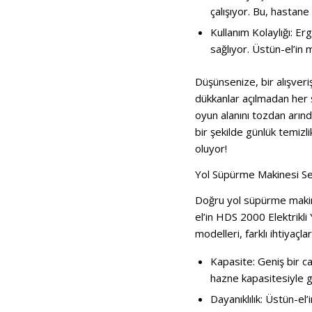
çalışıyor. Bu, hastane
Kullanım Kolaylığı: E
sağlıyor. Üstün-el’in m
Düşünsenize, bir alışver
dükkanlar açılmadan her şe
oyun alanını tozdan arın
bir şekilde günlük temizl
oluyor!
Yol Süpürme Makinesi Seç
Doğru yol süpürme makine
el’in HDS 2000 Elektrikli
modelleri, farklı ihtiyaç
Kapasite: Geniş bir 
hazne kapasitesiyle ge
Dayanıklılık: Üstün-el