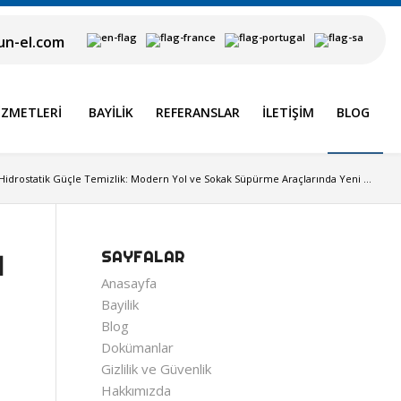
n-el.com
IZMETLERI
BAYILIK
REFERANSLAR
İLETIŞIM
BLOG
Hidrostatik Güçle Temizlik: Modern Yol ve Sokak Süpürme Araçlarında Yeni ...
SAYFALAR
N
Anasayfa
Bayilik
Blog
Dokümanlar
Gizlilik ve Güvenlik
Hakkımızda