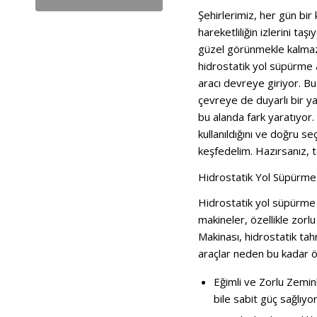
Şehirlerimiz, her gün bir
hareketliliğin izlerini t
güzel görünmekle kalmaz,
hidrostatik yol süpürme 
aracı devreye giriyor. Bu 
çevreye de duyarlı bir ya
bu alanda fark yaratıyor. 
kullanıldığını ve doğru s
keşfedelim. Hazırsanız, t
Hidrostatik Yol Süpürme
Hidrostatik yol süpürme a
makineler, özellikle zor
Makinası, hidrostatik ta
araçlar neden bu kadar ö
Eğimli ve Zorlu Zemin
bile sabit güç sağlıyor