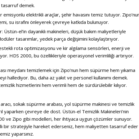
r tasarruf demek.
r emisyonlu elektrikli araçlar, şehir havasını temiz tutuyor. Zipo’nu
mi, su israfını önleyerek çevreye katkıda bulunuyor.
: Üstün-el’in dayanıklı makineleri, düşük bakım maliyetleriyle
Modüler tasarımlar, yedek parça değişimini kolaylaştırıyor.
estekli rota optimizasyonu ve kir algılama sensörleri, enerji ve
or. HDS 2000, bu özellikleriyle operasyonel verimliliği artırıyor.
onrası meydanı temizlemek için Zipo’nun hem süpürme hem yıkama
 şeyi hallediyor. Bu, daha az yakıt ve personel kullanımı demek.
 temizlik hizmetlerini hem verimli hem de sürdürülebilir kılıyor.
aracı, sokak süpürme arabası, yol süpürme makinesi ve temizlik
 pırıl yaparken çevreye de dost. Üstün-el Temizlik Makineleri’nin
00 ve Zipo gibi modelleri, her ihtiyaca uygun çözümler sunuyor.
llı bir stratejiyle hareket ederseniz, hem maliyetten tasarruf eder
temiz yaparsınız.