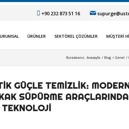
+90 232 873 51 16
supurge@ustu
URUMSAL
ÜRÜNLER
SEKTÖREL ÇÖZÜMLER
MÜŞTERI H
Buradasınız:
Anasayfa
/
Blog
/
Genel
/
IK GÜÇLE TEMIZLIK: MODER
OKAK SÜPÜRME ARAÇLARINDA
L TEKNOLOJI