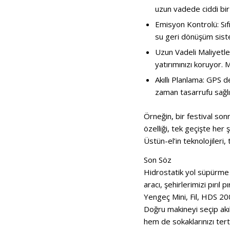
uzun vadede ciddi bi
Emisyon Kontrolü: Sıfı
su geri dönüşüm siste
Uzun Vadeli Maliyetler
yatırımınızı koruyor. 
Akıllı Planlama: GPS d
zaman tasarrufu sağlıy
Örneğin, bir festival s
özelliği, tek geçişte her
Üstün-el’in teknolojileri,
Son Söz
Hidrostatik yol süpürme 
aracı, şehirlerimizi pırıl
Yengeç Mini, Fil, HDS 20
Doğru makineyi seçip akı
hem de sokaklarınızı ter