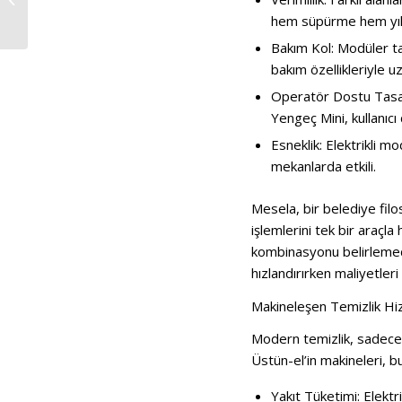
Araçlarında...
hem süpürme hem yıka
Bakım Kol: Modüler tas
bakım özellikleriyle u
Operatör Dostu Tasarım
Yengeç Mini, kullanıcı
Esneklik: Elektrikli mo
mekanlarda etkili.
Mesela, bir belediye fil
işlemlerini tek bir araçla 
kombinasyonu belirlemede 
hızlandırırken maliyetleri
Makineleşen Temizlik Hizm
Modern temizlik, sadece 
Üstün-el’in makineleri, 
Yakıt Tüketimi: Elektri