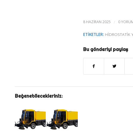
8 HAZIRAN 2025
/
0 YORU
ETIKETLER:
HIDROSTATIK 
Bu gönderiyi paylaş
Beğenebilecekleriniz: