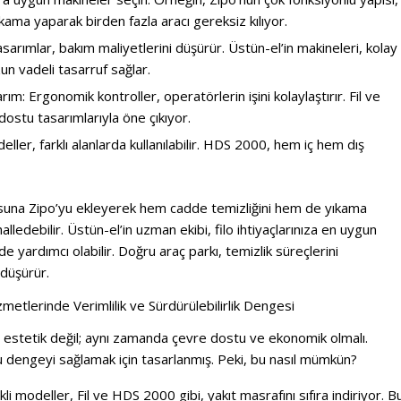
ma yaparak birden fazla aracı gereksiz kılıyor.
arımlar, bakım maliyetlerini düşürür. Üstün-el’in makineleri, kolay
zun vadeli tasarruf sağlar.
: Ergonomik kontroller, operatörlerin işini kolaylaştırır. Fil ve
 dostu tasarımlarıyla öne çıkıyor.
deller, farklı alanlarda kullanılabilir. HDS 2000, hem iç hem dış
osuna Zipo’yu ekleyerek hem cadde temizliğini hem de yıkama
halledebilir. Üstün-el’in uzman ekibi, filo ihtiyaçlarınıza en uygun
yardımcı olabilir. Doğru araç parkı, temizlik süreçlerini
 düşürür.
etlerinde Verimlilik ve Sürdürülebilirlik Dengesi
estetik değil; aynı zamanda çevre dostu ve ekonomik olmalı.
bu dengeyi sağlamak için tasarlanmış. Peki, bu nasıl mümkün?
kli modeller, Fil ve HDS 2000 gibi, yakıt masrafını sıfıra indiriyor. B