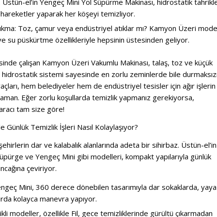
: Üstün-el’in Yengeç Mini Yol Süpürme Makinası, hidrostatik tahrikl
 hareketler yaparak her köşeyi temizliyor.
Çıkma: Toz, çamur veya endüstriyel atıklar mı? Kamyon Üzeri mode
e su püskürtme özellikleriyle hepsinin üstesinden geliyor.
sinde çalışan Kamyon Üzeri Vakumlu Makinası, talaş, toz ve küçük
n, hidrostatik sistemi sayesinde en zorlu zeminlerde bile durmaksız
araçları, hem belediyeler hem de endüstriyel tesisler için ağır işlerin
hraman. Eğer zorlu koşullarda temizlik yapmanız gerekiyorsa,
aracı tam size göre!
 Günlük Temizlik İşleri Nasıl Kolaylaşıyor?
hirlerin dar ve kalabalık alanlarında adeta bir sihirbaz. Üstün-el’in
Süpürge ve Yengeç Mini gibi modelleri, kompakt yapılarıyla günlük
uncağına çeviriyor.
ngeç Mini, 360 derece dönebilen tasarımıyla dar sokaklarda, yaya
arda kolayca manevra yapıyor.
ikli modeller, özellikle Fil, gece temizliklerinde gürültü çıkarmadan