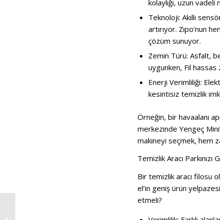
kolaylığı, uzun vadeli
Teknoloji: Akıllı sens
artırıyor. Zipo’nun h
çözüm sunuyor.
Zemin Türü: Asfalt, be
uygunken, Fil hassas z
Enerji Verimliliği: Ele
kesintisiz temizlik im
Örneğin, bir havaalanı a
merkezinde Yengeç Mini’n
makineyi seçmek, hem za
Temizlik Aracı Parkınızı 
Bir temizlik aracı filosu
el’in geniş ürün yelpazes
etmeli?
Elektrikli Güç, Yüksek Performans:
Verimlilik: Farklı ala
Modern Yol Süpürme ve Yıkama