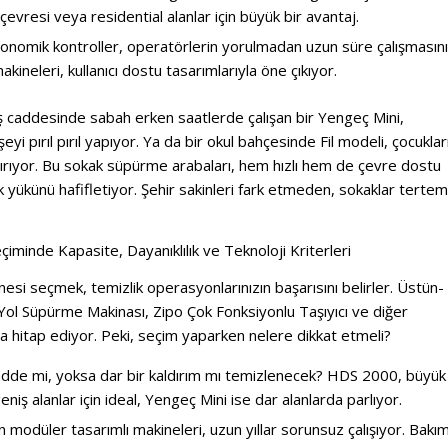
 çevresi veya residential alanlar için büyük bir avantaj.
rgonomik kontroller, operatörlerin yorulmadan uzun süre çalışmasını
akineleri, kullanıcı dostu tasarımlarıyla öne çıkıyor.
iş caddesinde sabah erken saatlerde çalışan bir Yengeç Mini,
yi pırıl pırıl yapıyor. Ya da bir okul bahçesinde Fil modeli, çocuklar
dırıyor. Bu sokak süpürme arabaları, hem hızlı hem de çevre dostu
ik yükünü hafifletiyor. Şehir sakinleri fark etmeden, sokaklar tertem
iminde Kapasite, Dayanıklılık ve Teknoloji Kriterleri
si seçmek, temizlik operasyonlarınızın başarısını belirler. Üstün-
 Yol Süpürme Makinası, Zipo Çok Fonksiyonlu Taşıyıcı ve diğer
lara hitap ediyor. Peki, seçim yaparken nelere dikkat etmeli?
cadde mi, yoksa dar bir kaldırım mı temizlenecek? HDS 2000, büyük
niş alanlar için ideal, Yengeç Mini ise dar alanlarda parlıyor.
’in modüler tasarımlı makineleri, uzun yıllar sorunsuz çalışıyor. Bakı