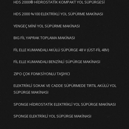
HDS 2000® HİDROSTATİK KOMPAKT YOL SÜPÜRGESİ
HDS 2000 %100 ELEKTRİKLİ YOL SÜPÜRME MAKİNASI
YENGEÇ MİNİ YOL SÜPÜRME MAKİNASI
BIG FİL YAPRAK TOPLAMA MAKİNASI
FİL ELLE KUMANDALI AKÜLÜ SÜPÜRGE 48 V (ÜST-FİL 48V)
FİL ELLE KUMANDALI BENZİNLİ SÜPÜRGE MAKİNASI
ZIPO ÇOK FONKSİYONLU TAŞIYICI
ELEKTRİKLİ SOKAK VE CADDE SÜPÜRMEDE TIRTIL AKÜLÜ YOL
SÜPÜRGE MAKİNASI
SPONGE HİDROSTATİK ELEKTRİKLİ YOL SÜPÜRGE MAKİNASI
SPONGE ELEKTRİKLİ YOL SÜPÜRGE MAKİNASI