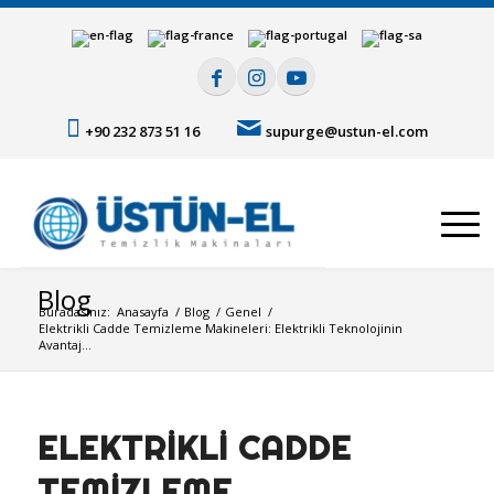
+90 232 873 51 16
supurge@ustun-el.com
Blog
Buradasınız:
Anasayfa
/
Blog
/
Genel
/
Elektrikli Cadde Temizleme Makineleri: Elektrikli Teknolojinin
Avantaj...
ELEKTRIKLI CADDE
TEMIZLEME