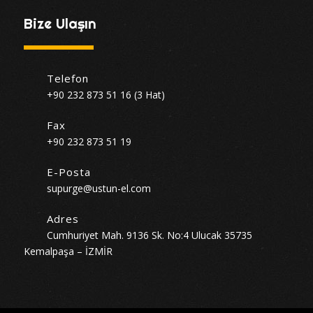
Bize Ulaşın
Telefon
+90 232 873 51 16 (3 Hat)
Fax
+90 232 873 51 19
E-Posta
supurge@ustun-el.com
Adres
Cumhuriyet Mah. 9136 Sk. No:4 Ulucak 35735
Kemalpaşa – İZMİR