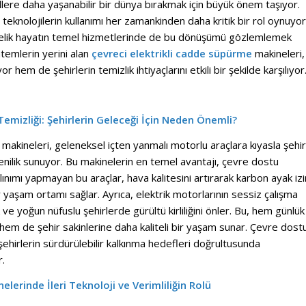
llere daha yaşanabilir bir dünya bırakmak için büyük önem taşıyor.
eknolojilerin kullanımı her zamankinden daha kritik bir rol oynuyor
ndelik hayatın temel hizmetlerinde de bu dönüşümü gözlemlemek
emlerin yerini alan
çevreci elektrikli cadde süpürme
makineleri,
r hem de şehirlerin temizlik ihtiyaçlarını etkili bir şekilde karşılıyor
emizliği: Şehirlerin Geleceği İçin Neden Önemli?
makineleri, geleneksel içten yanmalı motorlu araçlara kıyasla şehir
enilik sunuyor. Bu makinelerin en temel avantajı, çevre dostu
lınımı yapmayan bu araçlar, hava kalitesini artırarak karbon ayak izi
ir yaşam ortamı sağlar. Ayrıca, elektrik motorlarının sessiz çalışma
ık ve yoğun nüfuslu şehirlerde gürültü kirliliğini önler. Bu, hem günlük
 hem de şehir sakinlerine daha kaliteli bir yaşam sunar. Çevre dost
ehirlerin sürdürülebilir kalkınma hedefleri doğrultusunda
.
nelerinde İleri Teknoloji ve Verimliliğin Rolü