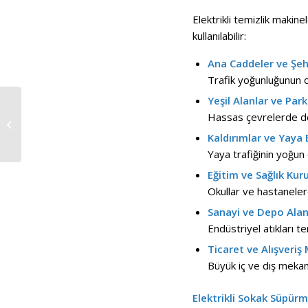
Elektrikli temizlik makinel
kullanılabilir:
Ana Caddeler ve Şehir
Trafik yoğunluğunun ol
Yeşil Alanlar ve Park
Elektrikli Sokak
Hassas çevrelerde d
Süpürme
Makinelerinde
Kaldırımlar ve Yaya 
Verimliliği Artırmanın
Yaya trafiğinin yoğun 
Yolları
Eğitim ve Sağlık Kur
Okullar ve hastaneler
Sanayi ve Depo Alanl
Endüstriyel atıkları t
Ticaret ve Alışveriş 
Büyük iç ve dış mekanl
Elektrikli Sokak Süpürm