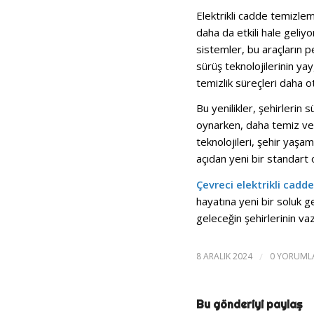
Elektrikli cadde temizlem
daha da etkili hale geliyo
sistemler, bu araçların p
sürüş teknolojilerinin ya
temizlik süreçleri daha o
Bu yenilikler, şehirlerin 
oynarken, daha temiz ve y
teknolojileri, şehir yaş
açıdan yeni bir standart 
Çevreci elektrikli cad
hayatına yeni bir soluk g
geleceğin şehirlerinin va
8 ARALIK 2024
/
0 YORUML
Bu gönderiyi paylaş