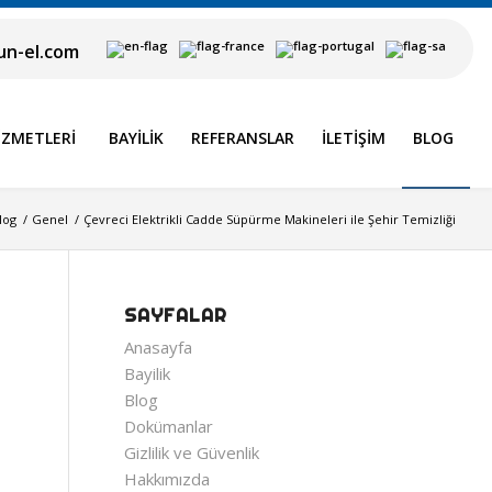
n-el.com
IZMETLERI
BAYILIK
REFERANSLAR
İLETIŞIM
BLOG
log
/
Genel
/
Çevreci Elektrikli Cadde Süpürme Makineleri ile Şehir Temizliği
SAYFALAR
Anasayfa
Bayilik
Blog
Dokümanlar
Gizlilik ve Güvenlik
Hakkımızda