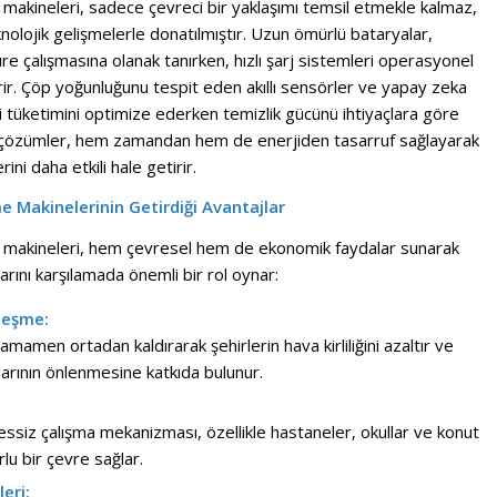
 makineleri, sadece çevreci bir yaklaşımı temsil etmekle kalmaz,
olojik gelişmelerle donatılmıştır. Uzun ömürlü bataryalar,
e çalışmasına olanak tanırken, hızlı şarj sistemleri operasyonel
rir. Çöp yoğunluğunu tespit eden akıllı sensörler ve yapay zeka
i tüketimini optimize ederken temizlik gücünü ihtiyaçlara göre
kçi çözümler, hem zamandan hem de enerjiden tasarruf sağlayarak
rini daha etkili hale getirir.
e Makinelerinin Getirdiği Avantajlar
e makineleri, hem çevresel hem de ekonomik faydalar sunarak
çlarını karşılamada önemli bir rol oynar:
ileşme:
tamamen ortadan kaldırarak şehirlerin hava kirliliğini azaltır ve
larının önlenmesine katkıda bulunur.
sessiz çalışma mekanizması, özellikle hastaneler, okullar ve konut
lu bir çevre sağlar.
eri: