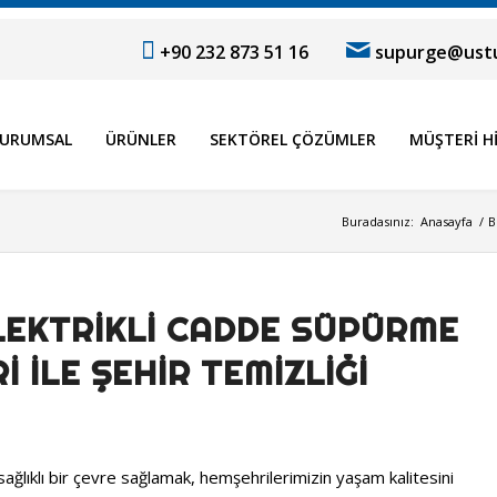
+90 232 873 51 16
supurge@ustu
URUMSAL
ÜRÜNLER
SEKTÖREL ÇÖZÜMLER
MÜŞTERI H
Buradasınız:
Anasayfa
/
B
LEKTRIKLI CADDE SÜPÜRME
 ILE ŞEHIR TEMIZLIĞI
ağlıklı bir çevre sağlamak, hemşehrilerimizin yaşam kalitesini