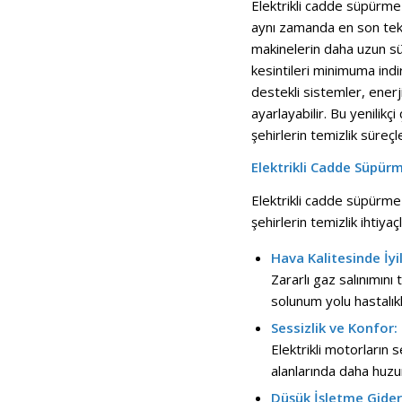
Elektrikli cadde süpürme
aynı zamanda en son tekn
makinelerin daha uzun sür
kesintileri minimuma indi
destekli sistemler, enerj
ayarlayabilir. Bu yenili
şehirlerin temizlik süreçle
Elektrikli Cadde Süpürm
Elektrikli cadde süpürm
şehirlerin temizlik ihtiya
Hava Kalitesinde İy
Zararlı gaz salınımını 
solunum yolu hastalık
Sessizlik ve Konfor:
Elektrikli motorların 
alanlarında daha huzur
Düşük İşletme Giderl