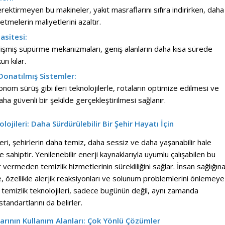
gerektirmeyen bu makineler, yakıt masraflarını sıfıra indirirken, daha
letmelerin maliyetlerini azaltır.
asitesi:
işmiş süpürme mekanizmaları, geniş alanların daha kısa sürede
n kılar.
 Donatılmış Sistemler:
om sürüş gibi ileri teknolojilerle, rotaların optimize edilmesi ve
aha güvenli bir şekilde gerçekleştirilmesi sağlanır.
olojileri: Daha Sürdürülebilir Bir Şehir Hayatı İçin
eleri, şehirlerin daha temiz, daha sessiz ve daha yaşanabilir hale
 sahiptir. Yenilenebilir enerji kaynaklarıyla uyumlu çalışabilen bu
vermeden temizlik hizmetlerinin sürekliliğini sağlar. İnsan sağlığın
e, özellikle alerjik reaksiyonları ve solunum problemlerini önlemeye
kli temizlik teknolojileri, sadece bugünün değil, aynı zamanda
standartlarını da belirler.
çlarının Kullanım Alanları: Çok Yönlü Çözümler