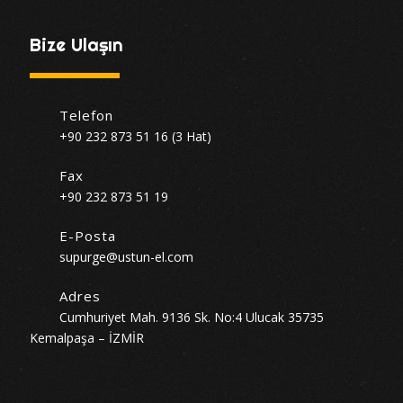
Bize Ulaşın
Telefon
+90 232 873 51 16 (3 Hat)
Fax
+90 232 873 51 19
E-Posta
supurge@ustun-el.com
Adres
Cumhuriyet Mah. 9136 Sk. No:4 Ulucak 35735
Kemalpaşa – İZMİR