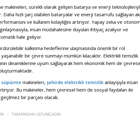
e makineleri, sürekli olarak gelişen batarya ve enerji teknolojileriy
r. Daha hızlı şarj olabilen bataryalar ve enerji tasarrufu sağlayan akıl
erformansını ve kullanım kolaylığını artırıyor. Yapay zeka ve otono
ygınlaşmasıyla, insan müdahalesine duyulan ihtiyaç azalıyor ve
tomatik hale geliyor.
sürdürülebilir kalkınma hedeflerine ulaşmasında önemli bir rol
aşanabilir bir çevre sunmayı mümkün kılacaktır. Elektrikli temizlik
amının dinamiklerine uyum sağlayarak hem ekonomik hem de çevrese
oluşturmaktadır.
de süpürme
makineleri,
şehirde elektrikli temizlik
anlayışıyla insan
etiriyor. Bu makineler, hem çevresel hem de sosyal faydaları ile
zgeçilmez bir parçası olacak.
AR
/
TARAFINDAN
USTUNELADM