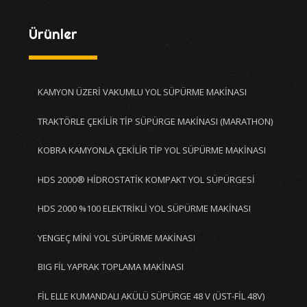
Ürünler
KAMYON ÜZERİ VAKUMLU YOL SÜPÜRME MAKİNASI
TRAKTÖRLE ÇEKİLİR TİP SÜPÜRGE MAKİNASI (MARATHON)
KOBRA KAMYONLA ÇEKİLİR TİP YOL SÜPÜRME MAKİNASI
HDS 2000® HİDROSTATİK KOMPAKT YOL SÜPÜRGESİ
HDS 2000 %100 ELEKTRİKLİ YOL SÜPÜRME MAKİNASI
YENGEÇ MİNİ YOL SÜPÜRME MAKİNASI
BIG FİL YAPRAK TOPLAMA MAKİNASI
FİL ELLE KUMANDALI AKÜLÜ SÜPÜRGE 48 V (ÜST-FİL 48V)