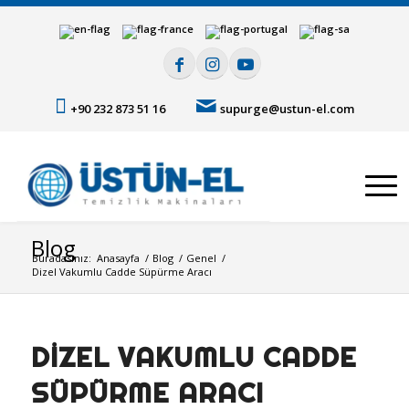
+90 232 873 51 16
supurge@ustun-el.com
Blog
Buradasınız:
Anasayfa
/
Blog
/
Genel
/
Dizel Vakumlu Cadde Süpürme Aracı
DIZEL VAKUMLU CADDE
SÜPÜRME ARACI