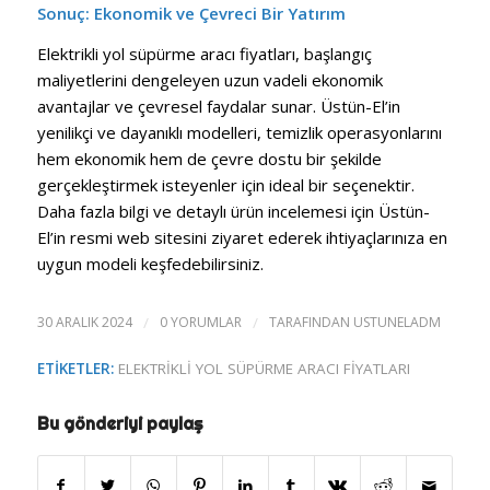
Sonuç: Ekonomik ve Çevreci Bir Yatırım
Elektrikli yol süpürme aracı fiyatları, başlangıç
maliyetlerini dengeleyen uzun vadeli ekonomik
avantajlar ve çevresel faydalar sunar. Üstün-El’in
yenilikçi ve dayanıklı modelleri, temizlik operasyonlarını
hem ekonomik hem de çevre dostu bir şekilde
gerçekleştirmek isteyenler için ideal bir seçenektir.
Daha fazla bilgi ve detaylı ürün incelemesi için Üstün-
El’in resmi web sitesini ziyaret ederek ihtiyaçlarınıza en
uygun modeli keşfedebilirsiniz.
30 ARALIK 2024
/
0 YORUMLAR
/
TARAFINDAN
USTUNELADM
ETIKETLER:
ELEKTRIKLI YOL SÜPÜRME ARACI FIYATLARI
Bu gönderiyi paylaş