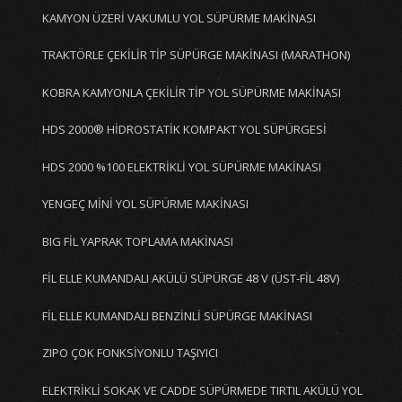
KAMYON ÜZERİ VAKUMLU YOL SÜPÜRME MAKİNASI
TRAKTÖRLE ÇEKİLİR TİP SÜPÜRGE MAKİNASI (MARATHON)
KOBRA KAMYONLA ÇEKİLİR TİP YOL SÜPÜRME MAKİNASI
HDS 2000® HİDROSTATİK KOMPAKT YOL SÜPÜRGESİ
HDS 2000 %100 ELEKTRİKLİ YOL SÜPÜRME MAKİNASI
YENGEÇ MİNİ YOL SÜPÜRME MAKİNASI
BIG FİL YAPRAK TOPLAMA MAKİNASI
FİL ELLE KUMANDALI AKÜLÜ SÜPÜRGE 48 V (ÜST-FİL 48V)
FİL ELLE KUMANDALI BENZİNLİ SÜPÜRGE MAKİNASI
ZIPO ÇOK FONKSİYONLU TAŞIYICI
ELEKTRİKLİ SOKAK VE CADDE SÜPÜRMEDE TIRTIL AKÜLÜ YOL