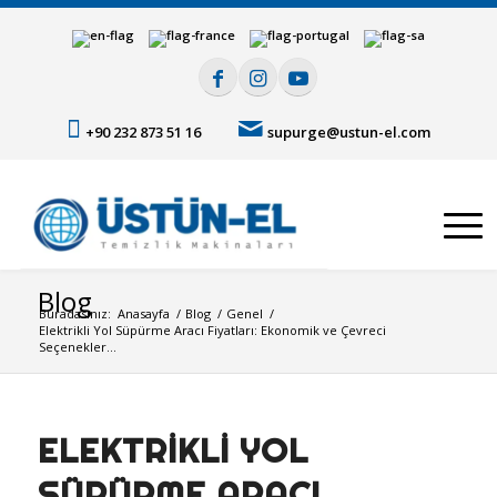
+90 232 873 51 16
supurge@ustun-el.com
Blog
Buradasınız:
Anasayfa
/
Blog
/
Genel
/
Elektrikli Yol Süpürme Aracı Fiyatları: Ekonomik ve Çevreci
Seçenekler...
ELEKTRIKLI YOL
SÜPÜRME ARACI