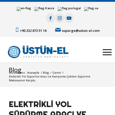
+90 232 873 51 16
supurge@ustun-el.com
Blog
Buradasınız:
Anasayfa
/
Blog
/
Genel
/
Elektrikli Yol Süpürme Aracı ve Kamyonla Çekilen Süpürme
Makinasının Karşıla...
ELEKTRIKLI YOL
SÜPÜRME ARACI VE