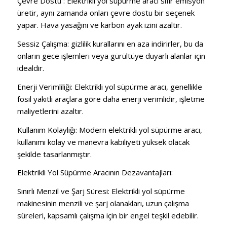
Çevre Dostu
: Elektrikli yol süpürme aracı sıfır emisyon
üretir, aynı zamanda onları çevre dostu bir seçenek
yapar.
Hava yasağını ve karbon ayak izini azaltır.
Sessiz Çalışma:
gizlilik kurallarını en aza indirirler, bu da
onların gece işlemleri veya gürültüye duyarlı alanlar için
idealdir.
Enerji Verimliliği:
Elektrikli yol süpürme aracı, genellikle
fosil yakıtlı araçlara göre daha enerji verimlidir, işletme
maliyetlerini azaltır.
Kullanım Kolaylığı:
Modern elektrikli yol süpürme aracı,
kullanımı kolay ve manevra kabiliyeti yüksek olacak
şekilde tasarlanmıştır.
Elektrikli Yol Süpürme Aracının Dezavantajları:
Sınırlı Menzil ve Şarj Süresi:
Elektrikli yol süpürme
makinesinin menzili ve şarj olanakları, uzun çalışma
süreleri, kapsamlı çalışma için bir engel teşkil edebilir.