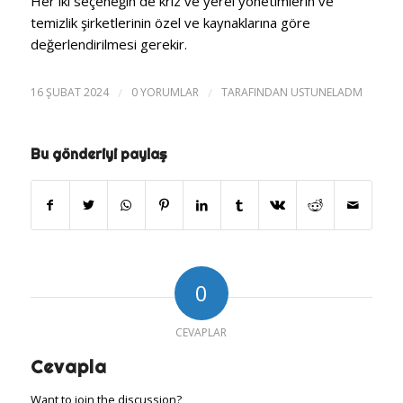
Her iki seçeneğin de kriz ve yerel yönetimlerin ve
temizlik şirketlerinin özel ve kaynaklarına göre
değerlendirilmesi gerekir.
16 ŞUBAT 2024
/
0 YORUMLAR
/
TARAFINDAN
USTUNELADM
Bu gönderiyi paylaş
0
CEVAPLAR
Cevapla
Want to join the discussion?