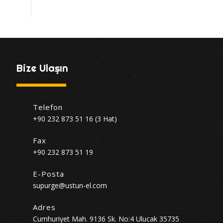
Bize Ulaşın
Telefon
+90 232 873 51 16 (3 Hat)
Fax
+90 232 873 51 19
E-Posta
supurge@ustun-el.com
Adres
Cumhuriyet Mah. 9136 Sk. No:4 Ulucak 35735