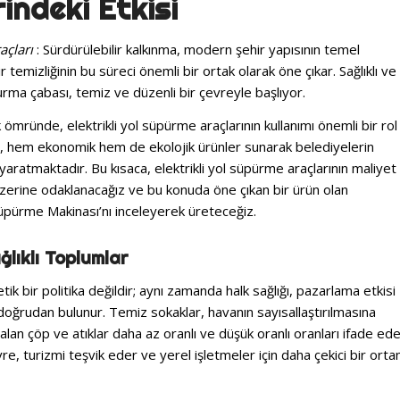
indeki Etkisi
açları
: Sürdürülebilir kalkınma, modern şehir yapısının temel
ir temizliğinin bu süreci önemli bir ortak olarak öne çıkar. Sağlıklı ve
turma çabası, temiz ve düzenli bir çevreyle başlıyor.
ik ömründe, elektrikli yol süpürme araçlarının kullanımı önemli bir rol
, hem ekonomik hem de ekolojik ürünler sunarak belediyelerin
aratmaktadır. Bu kısaca, elektrikli yol süpürme araçlarının maliyet
erine odaklanacağız ve bu konuda öne çıkan bir ürün olan
üpürme Makinası’nı inceleyerek üreteceğiz.
ğlıklı Toplumlar
tik bir politika değildir; aynı zamanda halk sağlığı, pazarlama etkisi
doğrudan bulunur. Temiz sokaklar, havanın sayısallaştırılmasına
alan çöp ve atıklar daha az oranlı ve düşük oranlı oranları ifade ed
vre, turizmi teşvik eder ve yerel işletmeler için daha çekici bir ort