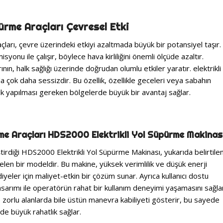
pürme Araçları Çevresel Etki
açları, çevre üzerindeki etkiyi azaltmada büyük bir potansiyel taşır.
syonu ile çalışır, böylece hava kirliliğini önemli ölçüde azaltır.
ının, halk sağlığı üzerinde doğrudan olumlu etkiler yaratır. elektrikli
nda çok daha sessizdir. Bu özellik, özellikle geceleri veya sabahın
ik yapılması gereken bölgelerde büyük bir avantaj sağlar.
rme Araçları HDS2000 Elektrikli Yol Süpürme Makinas
tirdiği HDS2000 Elektrikli Yol Süpürme Makinası, yukarıda belirtile
len bir modeldir. Bu makine, yüksek verimlilik ve düşük enerji
yeler için maliyet-etkin bir çözüm sunar. Ayrıca kullanıcı dostu
arımı ile operatörün rahat bir kullanım deneyimi yaşamasını sağla
orlu alanlarda bile üstün manevra kabiliyeti gösterir, bu sayede
nde büyük rahatlık sağlar.