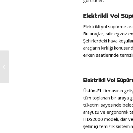
görülürler.
Elektrikli Yol Sü
Elektrikli yol süpürme ar
Bu araçlar, sıfır egzoz emi
Şehirlerdeki hava koşullar
araçların kirliliği konusu
erken saatlerinde temizl
Kaldırım Süpürme
Araçları
Elektrikli Yol Süpü
Üstün-EL firmasının geliş
tüm toplanan bir araya ge
tüketimi sayesinde beledi
arayüzü ve ergonomik tas
HDS2000 modeli, dar ve z
şehir içi temizlik sistemi