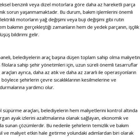
neksel benzinli veya dizel motorlara göre daha az hareketli parça
nik sorun yaşanmamaktadır. Bu durum, bakım işlemlerini önemli
lektrikli motorların yağ değişimi veya buji değişimi gibi rutin
hem bakımın gerçekleştiği zamanların hem de yedek parçanın, işçilik
şüş bildirimi gelir.
aneli, belediyelerin araç başına düşen toplam sahip olma maliyetin
ş filolara sahip şehir yönetimleri için, uzun süreli önemli tasarruflar
 araçları ayrıca, daha az atık ve daha az zararlı ile operasyonların
ır, böylece şehirlerin çevre sıcaklıklarının kesilmelerine ve
 durmalarına yardımcı olur.
yol süpürme araçları, belediyelerin hem maliyetlerini kontrol altında
rgan ayak izlerini azaltmalarına olanak sağlayan, ekonomik ve
ada sunan çözümlerdir. Bu nedenle şehirlerin temizlik ve bakım
l ve maliyet etkin hale getirme yolundaki adımlardan biri olarak