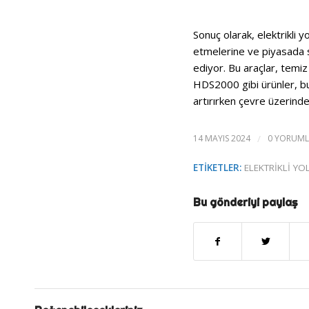
Sonuç olarak, elektrikli y
etmelerine ve piyasada s
ediyor. Bu araçlar, temiz 
HDS2000 gibi ürünler, bu
artırırken çevre üzerindek
14 MAYIS 2024
/
0 YORUML
ETIKETLER:
ELEKTRIKLI Y
Bu gönderiyi paylaş