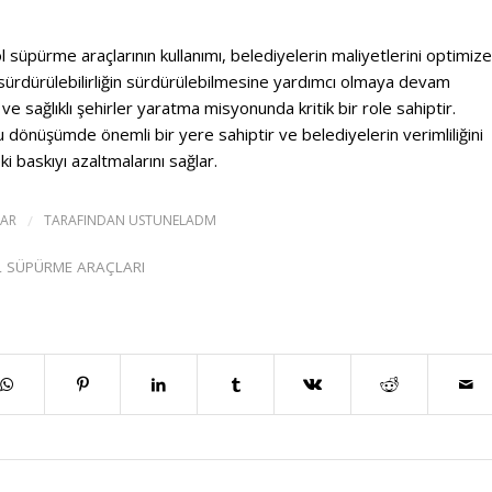
ol süpürme araçlarının kullanımı, belediyelerin maliyetlerini optimize
ürdürülebilirliğin sürdürülebilmesine yardımcı olmaya devam
ve sağlıklı şehirler yaratma misyonunda kritik bir role sahiptir.
 dönüşümde önemli bir yere sahiptir ve belediyelerin verimliliğini
i baskıyı azaltmalarını sağlar.
AR
/
TARAFINDAN
USTUNELADM
OL SÜPÜRME ARAÇLARI