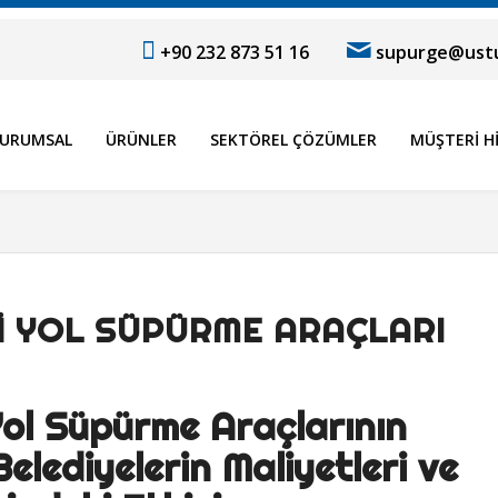
+90 232 873 51 16
supurge@ustu
URUMSAL
ÜRÜNLER
SEKTÖREL ÇÖZÜMLER
MÜŞTERI H
I YOL SÜPÜRME ARAÇLARI
 Yol Süpürme Araçlarının
Belediyelerin Maliyetleri ve