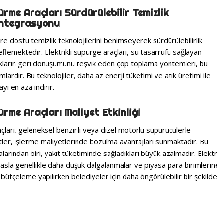
pürme Araçları Sürdürülebilir Temizlik
 Entegrasyonu
e dostu temizlik teknolojilerini benimseyerek sürdürülebilirlik
lemektedir. Elektrikli süpürge araçları, su tasarrufu sağlayan
tıkların geri dönüşümünü teşvik eden çöp toplama yöntemleri, bu
lardır. Bu teknolojiler, daha az enerji tüketimi ve atık üretimi ile
yı en aza indirir.
pürme Araçları Maliyet Etkinliği
açları, geleneksel benzinli veya dizel motorlu süpürücülerle
yetler, işletme maliyetlerinde bozulma avantajları sunmaktadır. Bu
alarından biri, yakıt tüketiminde sağladıkları büyük azalmadır. Elektr
 kıyasla genellikle daha düşük dalgalanmalar ve piyasa para birimlerin
 bütçeleme yapılırken belediyeler için daha öngörülebilir bir şekilde