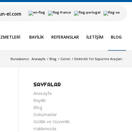
n-el.com
IZMETLERI
BAYILIK
REFERANSLAR
İLETIŞIM
BLOG
Buradasınız:
Anasayfa
/
Blog
/
Genel
/
Elektrikli Yol Süpürme Araçları
SAYFALAR
Anasayfa
Bayilik
Blog
Dokümanlar
Gizlilik ve Güvenlik
Hakkımızda