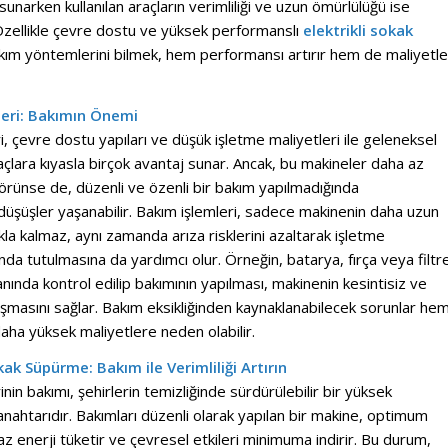
sunarken kullanılan araçların verimliliği ve uzun ömürlülüğü ise
 Özellikle çevre dostu ve yüksek performanslı
elektrikli sokak
kım yöntemlerini bilmek, hem performansı artırır hem de maliyetle
leri: Bakımın Önemi
ri, çevre dostu yapıları ve düşük işletme maliyetleri ile geleneksel
açlara kıyasla birçok avantaj sunar. Ancak, bu makineler daha az
görünse de, düzenli ve özenli bir bakım yapılmadığında
düşüşler yaşanabilir. Bakım işlemleri, sadece makinenin daha uzun
la kalmaz, aynı zamanda arıza risklerini azaltarak işletme
ında tutulmasına da yardımcı olur. Örneğin, batarya, fırça veya filtr
manında kontrol edilip bakımının yapılması, makinenin kesintisiz ve
şmasını sağlar. Bakım eksikliğinden kaynaklanabilecek sorunlar he
ha yüksek maliyetlere neden olabilir.
k Süpürme: Bakım ile Verimliliği Artırın
inin bakımı, şehirlerin temizliğinde sürdürülebilir bir yüksek
ahtarıdır. Bakımları düzenli olarak yapılan bir makine, optimum
z enerji tüketir ve çevresel etkileri minimuma indirir. Bu durum,