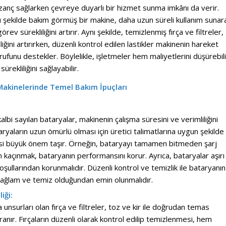
anç sağlarken çevreye duyarlı bir hizmet sunma imkânı da verir.
 şekilde bakım görmüş bir makine, daha uzun süreli kullanım sunar
görev sürekliliğini artırır. Aynı şekilde, temizlenmiş fırça ve filtreler,
ğini artırırken, düzenli kontrol edilen lastikler makinenin hareket
rrufunu destekler. Böylelikle, işletmeler hem maliyetlerini düşürebili
rekliliğini sağlayabilir.
 Makinelerinde Temel Bakım İpuçları
kalbi sayılan bataryalar, makinenin çalışma süresini ve verimliliğini
ryaların uzun ömürlü olması için üretici talimatlarına uygun şekilde
esi büyük önem taşır. Örneğin, bataryayı tamamen bitmeden şarj
n kaçınmak, bataryanın performansını korur. Ayrıca, bataryalar aşırı
şullarından korunmalıdır. Düzenli kontrol ve temizlik ile bataryanın
 sağlam ve temiz olduğundan emin olunmalıdır.
iği:
unsurları olan fırça ve filtreler, toz ve kir ile doğrudan temas
yıpranır. Fırçaların düzenli olarak kontrol edilip temizlenmesi, hem