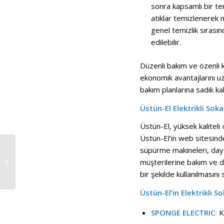
sonra kapsamlı bir tem
atıklar temizlenerek 
genel temizlik sırası
edilebilir.
Düzenli bakım ve özenli 
ekonomik avantajlarını uz
bakım planlarına sadık ka
Üstün-El Elektrikli Sok
Üstün-El, yüksek kaliteli
Üstün-El’in web sitesind
süpürme makineleri, dayan
Elektrikli Sokak
müşterilerine bakım ve d
Süpürme Makineleri
bir şekilde kullanılmasını 
Üstün-El’in Elektrikli 
SPONGE ELECTRIC:
Ko