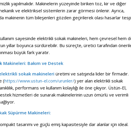
izlik yapılmalıdır. Makinelerin yüzeyinde biriken toz, kir ve diğer
mekanik ve elektriksel sistemlerin zarar görmesi önlenir. Ayrıca,
nda makinenin tüm bileşenleri gözden geçirilerek olası hasarlar tesp
kullanım sayesinde elektrikli sokak makineleri, hem çevresel hem 
un yıllar boyunca sürdürebilir. Bu süreçte, üretici tarafından öneril
lınması büyük fark yaratır.
ak Makineleri: Bakım ve Destek
elektrikli sokak makineleri
üretimi ve satışında lider bir firmadır.
e (
https://www.ustun-el.com/urunler/
) yer alan elektrikli sokak
ıklılık, performans ve kullanım kolaylığı ile öne çıkıyor. Üstün-El,
estek hizmetleri de sunarak makinelerinin uzun ömürlü ve verimli
sağlıyor.
Sokak Süpürme Makineleri:
mpakt tasarımı ve güçlü emiş kapasitesiyle dar alanlar için ideal.