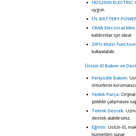
HDS2000 ELECTRIC:
uygun.
FİL BATTERY-POWE
CRAB Electrical Min
kaldırımlar için ideal.
ZIPO Multi-function
kullanılabilir.
Üstün-El Bakım ve Dest
Periyodik Bakım:
Üst
ömürlerini korumanıza
Yedek Parça:
Orijina
şekilde çalışmasını sağ
Teknik Destek:
Uzman
destek alabilirsiniz.
Eğitim:
Üstün-El, makin
hizmetleri sunar.