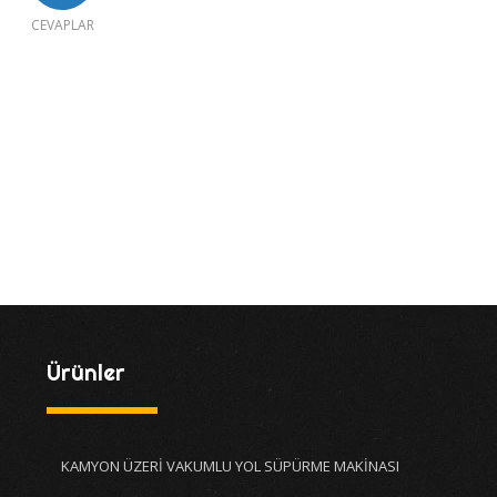
CEVAPLAR
Ürünler
KAMYON ÜZERİ VAKUMLU YOL SÜPÜRME MAKİNASI