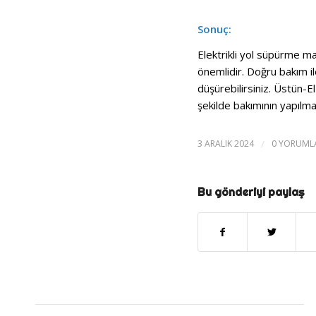
Sonuç:
Elektrikli yol süpürme ma
önemlidir. Doğru bakım il
düşürebilirsiniz. Üstün-El
şekilde bakımının yapılmas
3 ARALIK 2024
/
0 YORUML
Bu gönderiyi paylaş