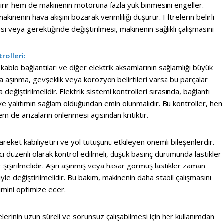
tırır hem de makinenin motoruna fazla yük binmesini engeller.
makinenin hava akışını bozarak verimliliği düşürür. Filtrelerin belirli
si veya gerektiğinde değiştirilmesi, makinenin sağlıklı çalışmasını
rolleri:
 kablo bağlantıları ve diğer elektrik aksamlarının sağlamlığı büyük
a aşınma, gevşeklik veya korozyon belirtileri varsa bu parçalar
değiştirilmelidir. Elektrik sistemi kontrolleri sırasında, bağlantı
r ve yalıtımın sağlam olduğundan emin olunmalıdır. Bu kontroller, he
m de arızaların önlenmesi açısından kritiktir.
areket kabiliyetini ve yol tutuşunu etkileyen önemli bileşenlerdir.
cı düzenli olarak kontrol edilmeli, düşük basınç durumunda lastikler
şişirilmelidir. Aşırı aşınmış veya hasar görmüş lastikler zaman
le değiştirilmelidir. Bu bakım, makinenin daha stabil çalışmasını
timini optimize eder.
elerinin uzun süreli ve sorunsuz çalışabilmesi için her kullanımdan