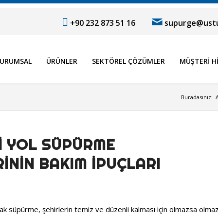
+90 232 873 51 16
supurge@ustu
URUMSAL
ÜRÜNLER
SEKTÖREL ÇÖZÜMLER
MÜŞTERI H
Buradasınız:
I YOL SÜPÜRME
ININ BAKIM İPUÇLARI
k süpürme, şehirlerin temiz ve düzenli kalması için olmazsa olma