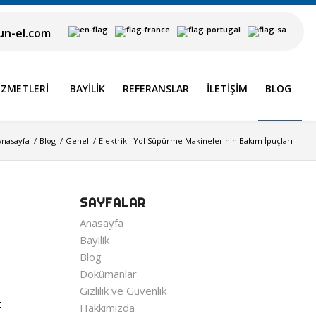
n-el.com
IZMETLERI
BAYILIK
REFERANSLAR
İLETIŞIM
BLOG
Anasayfa
/
Blog
/
Genel
/
Elektrikli Yol Süpürme Makinelerinin Bakım İpuçları
SAYFALAR
Anasayfa
Bayilik
Blog
Dokümanlar
Gizlilik ve Güvenlik
z
Hakkımızda