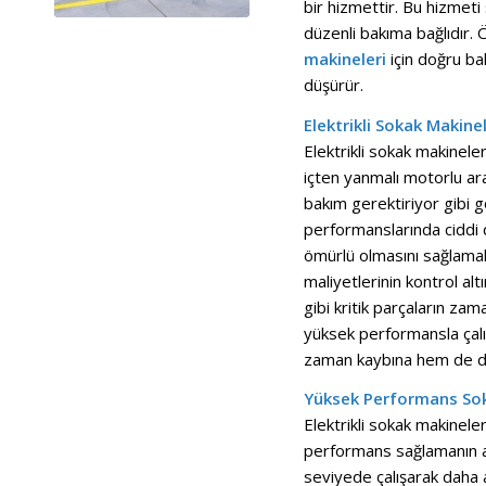
bir hizmettir. Bu hizmeti 
düzenli bakıma bağlıdır.
makineleri
için doğru ba
düşürür.
Elektrikli Sokak Makine
Elektrikli sokak makinele
içten yanmalı motorlu ar
bakım gerektiriyor gibi 
performanslarında ciddi 
ömürlü olmasını sağlamak
maliyetlerinin kontrol alt
gibi kritik parçaların za
yüksek performansla çalı
zaman kaybına hem de da
Yüksek Performans Soka
Elektrikli sokak makineler
performans sağlamanın an
seviyede çalışarak daha a