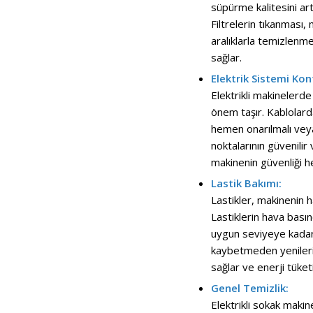
süpürme kalitesini ar
Filtrelerin tıkanması, 
aralıklarla temizlenme
sağlar.
Elektrik Sistemi Kont
Elektrikli makinelerde
önem taşır. Kablolard
hemen onarılmalı veya 
noktalarının güvenili
makinenin güvenliği he
Lastik Bakımı:
Lastikler, makinenin h
Lastiklerin hava basın
uygun seviyeye kadar 
kaybetmeden yenileriy
sağlar ve enerji tüke
Genel Temizlik:
Elektrikli sokak makin