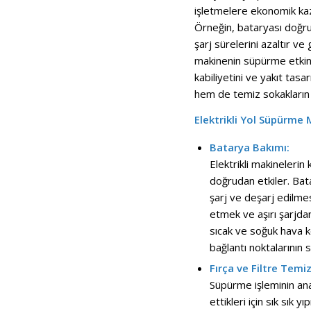
işletmelere ekonomik kaz
Örneğin, bataryası doğru
şarj sürelerini azaltır ve 
makinenin süpürme etkinli
kabiliyetini ve yakıt tasa
hem de temiz sokakların sü
Elektrikli Yol Süpürme
Batarya Bakımı:
Elektrikli makinelerin 
doğrudan etkiler. Bata
şarj ve deşarj edilm
etmek ve aşırı şarjda
sıcak ve soğuk hava ko
bağlantı noktalarının
Fırça ve Filtre Temizl
Süpürme işleminin ana 
ettikleri için sık sık 