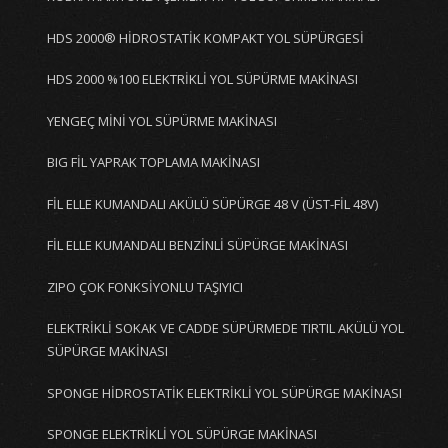
HDS 2000® HİDROSTATİK KOMPAKT YOL SÜPÜRGESİ
HDS 2000 %100 ELEKTRİKLİ YOL SÜPÜRME MAKİNASI
YENGEÇ MİNİ YOL SÜPÜRME MAKİNASI
BIG FİL YAPRAK TOPLAMA MAKİNASI
FİL ELLE KUMANDALI AKÜLÜ SÜPÜRGE 48 V (ÜST-FİL 48V)
FİL ELLE KUMANDALI BENZİNLİ SÜPÜRGE MAKİNASI
ZIPO ÇOK FONKSİYONLU TAŞIYICI
ELEKTRİKLİ SOKAK VE CADDE SÜPÜRMEDE TIRTIL AKÜLÜ YOL
SÜPÜRGE MAKİNASI
SPONGE HİDROSTATİK ELEKTRİKLİ YOL SÜPÜRGE MAKİNASI
SPONGE ELEKTRİKLİ YOL SÜPÜRGE MAKİNASI