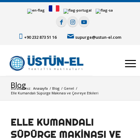
+90 232 873 51 16
supurge@ustun-el.com
Blog
Buradasınız:
Anasayfa
/
Blog
/
Genel
/
Elle Kumandalı Süpürge Makinası ve Çevreye Etkileri
ELLE KUMANDALI
SÜPÜRGE MAKINASI VE