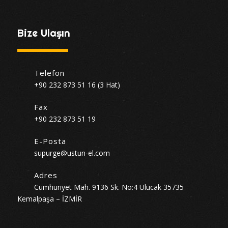
Bize Ulaşın
Telefon
+90 232 873 51 16 (3 Hat)
Fax
+90 232 873 51 19
E-Posta
supurge@ustun-el.com
Adres
Cumhuriyet Mah. 9136 Sk. No:4 Ulucak 35735
Kemalpaşa – İZMİR