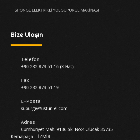
SPONGE ELEKTRİKLİ YOL SÜPÜRGE MAKİNASI
Bize Ulaşın
Telefon
+90 232 873 51 16 (3 Hat)
Fax
+90 232 873 51 19
E-Posta
supurge@ustun-el.com
Adres
Cumhuriyet Mah. 9136 Sk. No:4 Ulucak 35735
Kemalpaşa – İZMİR