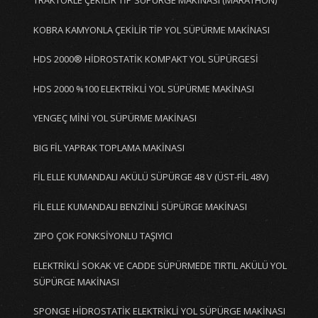
TRAKTÖRLE ÇEKİLİR TİP SÜPÜRGE MAKİNASI (MARATHON)
KOBRA KAMYONLA ÇEKİLİR TİP YOL SÜPÜRME MAKİNASI
HDS 2000® HİDROSTATİK KOMPAKT YOL SÜPÜRGESİ
HDS 2000 %100 ELEKTRİKLİ YOL SÜPÜRME MAKİNASI
YENGEÇ MİNİ YOL SÜPÜRME MAKİNASI
BIG FİL YAPRAK TOPLAMA MAKİNASI
FİL ELLE KUMANDALI AKÜLÜ SÜPÜRGE 48 V (ÜST-FİL 48V)
FİL ELLE KUMANDALI BENZİNLİ SÜPÜRGE MAKİNASI
ZIPO ÇOK FONKSİYONLU TAŞIYICI
ELEKTRİKLİ SOKAK VE CADDE SÜPÜRMEDE TIRTIL AKÜLÜ YOL
SÜPÜRGE MAKİNASI
SPONGE HİDROSTATİK ELEKTRİKLİ YOL SÜPÜRGE MAKİNASI