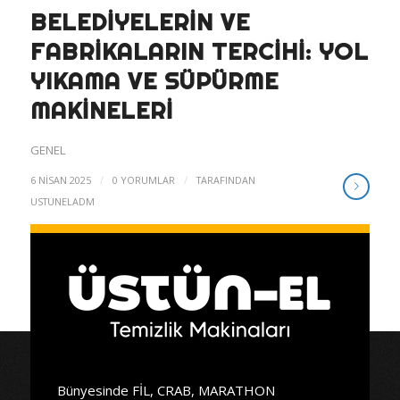
BELEDIYELERIN VE
FABRIKALARIN TERCIHI: YOL
YIKAMA VE SÜPÜRME
MAKINELERI
GENEL
/
/
6 NISAN 2025
0 YORUMLAR
TARAFINDAN
USTUNELADM
Bünyesinde FİL, CRAB, MARATHON