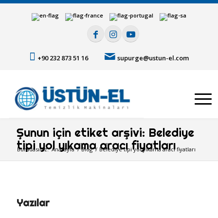
+90 232 873 51 16
supurge@ustun-el.com
Şunun için etiket arşivi: Belediye
tipi yol yıkama aracı fiyatları
Buradasınız:
Anasayfa
/
Blog
/
Belediye tipi yol yıkama aracı fiyatları
Yazılar