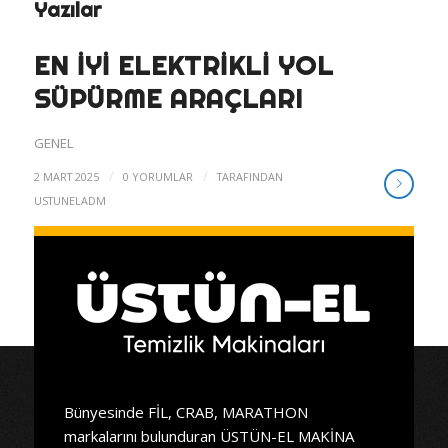
Yazılar
EN IYI ELEKTRIKLI YOL
SÜPÜRME ARAÇLARI
GENEL
/
/
2 MART 2025
0 YORUMLAR
TARAFINDAN
USTUNELADM
Bünyesinde FİL, CRAB, MARATHON
markalarını bulunduran ÜSTÜN-EL MAKİNA