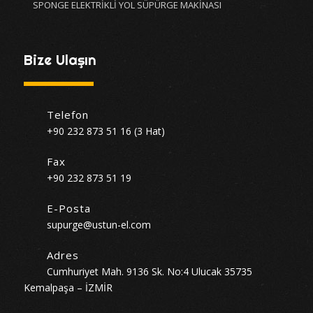
SPONGE ELEKTRİKLİ YOL SÜPÜRGE MAKİNASI
Bize Ulaşın
Telefon
+90 232 873 51 16 (3 Hat)
Fax
+90 232 873 51 19
E-Posta
supurge@ustun-el.com
Adres
Cumhuriyet Mah. 9136 Sk. No:4 Ulucak 35735
Kemalpaşa – İZMİR