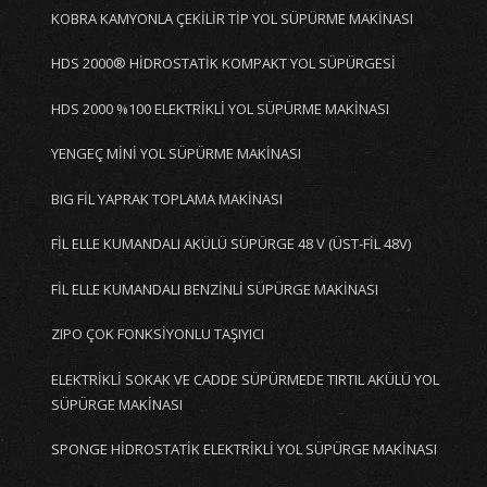
KOBRA KAMYONLA ÇEKİLİR TİP YOL SÜPÜRME MAKİNASI
HDS 2000® HİDROSTATİK KOMPAKT YOL SÜPÜRGESİ
HDS 2000 %100 ELEKTRİKLİ YOL SÜPÜRME MAKİNASI
YENGEÇ MİNİ YOL SÜPÜRME MAKİNASI
BIG FİL YAPRAK TOPLAMA MAKİNASI
FİL ELLE KUMANDALI AKÜLÜ SÜPÜRGE 48 V (ÜST-FİL 48V)
FİL ELLE KUMANDALI BENZİNLİ SÜPÜRGE MAKİNASI
ZIPO ÇOK FONKSİYONLU TAŞIYICI
ELEKTRİKLİ SOKAK VE CADDE SÜPÜRMEDE TIRTIL AKÜLÜ YOL
SÜPÜRGE MAKİNASI
SPONGE HİDROSTATİK ELEKTRİKLİ YOL SÜPÜRGE MAKİNASI