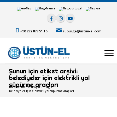
+90 232 873 51 16
supurge@ustun-el.com
Şunun için etiket arşivi:
belediyeler için elektrikli yol
süpürme araçları
Buradasınız:
Anasayfa
/
Blog
/
belediyeler için elektrikli yol süpürme araçları