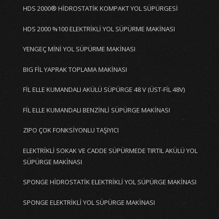
HDS 2000® HİDROSTATİK KOMPAKT YOL SÜPÜRGESİ
HDS 2000 %100 ELEKTRİKLİ YOL SÜPÜRME MAKİNASI
YENGEÇ MİNİ YOL SÜPÜRME MAKİNASI
BIG FİL YAPRAK TOPLAMA MAKİNASI
FİL ELLE KUMANDALI AKÜLÜ SÜPÜRGE 48 V (ÜST-FİL 48V)
FİL ELLE KUMANDALI BENZİNLİ SÜPÜRGE MAKİNASI
ZIPO ÇOK FONKSİYONLU TAŞIYICI
ELEKTRİKLİ SOKAK VE CADDE SÜPÜRMEDE TIRTIL AKÜLÜ YOL
SÜPÜRGE MAKİNASI
SPONGE HİDROSTATİK ELEKTRİKLİ YOL SÜPÜRGE MAKİNASI
SPONGE ELEKTRİKLİ YOL SÜPÜRGE MAKİNASI