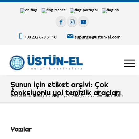
+90 232 873 51 16
supurge@ustun-el.com
Şunun için etiket arşivi: Çok
fonksiyonlu yol temizlik araçları
Buradasınız:
Anasayfa
/
Blog
/
Çok fonksiyonlu yol temizlik araçları
Yazılar