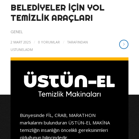
BELEDIYELER İÇIN YOL
TEMIZLIK ARAÇLARI
GENEL
/
/
2 MART 2025
0 YORUMLAR
TARAFINDAN
USTUNELADM
Bünyesinde FİL, CRAB, MARATHON
markalarını bulunduran ÜSTÜN-EL MAKİNA
temizliğin insanlığın öncelikli gereksinimleri
olduğunun bilincindedir.