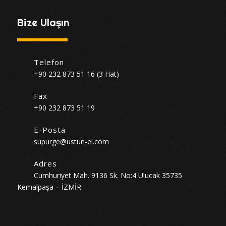
Bize Ulaşın
Telefon
+90 232 873 51 16 (3 Hat)
Fax
+90 232 873 51 19
E-Posta
supurge@ustun-el.com
Adres
Cumhuriyet Mah. 9136 Sk. No:4 Ulucak 35735
Kemalpaşa – İZMİR