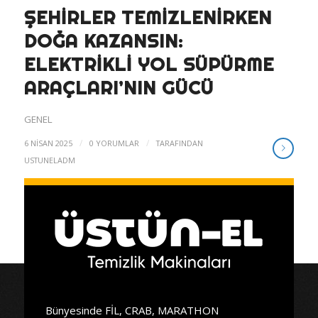
ŞEHIRLER TEMIZLENIRKEN
DOĞA KAZANSIN:
ELEKTRIKLI YOL SÜPÜRME
ARAÇLARI’NIN GÜCÜ
GENEL
/
/
6 NISAN 2025
0 YORUMLAR
TARAFINDAN
USTUNELADM
Bünyesinde FİL, CRAB, MARATHON