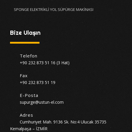
SPONGE ELEKTRİKLİ YOL SÜPÜRGE MAKİNASI
Bize Ulaşın
Telefon
+90 232 873 51 16 (3 Hat)
Fax
+90 232 873 51 19
E-Posta
supurge@ustun-el.com
Adres
Cumhuriyet Mah. 9136 Sk. No:4 Ulucak 35735
Kemalpaşa – İZMİR