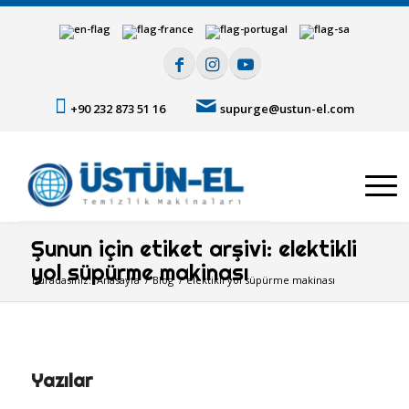
+90 232 873 51 16
supurge@ustun-el.com
Şunun için etiket arşivi: elektikli
yol süpürme makinası
Buradasınız:
Anasayfa
/
Blog
/
elektikli yol süpürme makinası
Yazılar