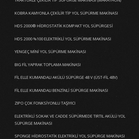
TRAKTÖRLE ÇEKİLİR TİP SÜPÜRGE MAKİNASI (MARATHON)
KOBRA KAMYONLA ÇEKİLİR TİP YOL SÜPÜRME MAKİNASI
HDS 2000® HİDROSTATİK KOMPAKT YOL SÜPÜRGESİ
HDS 2000 %100 ELEKTRİKLİ YOL SÜPÜRME MAKİNASI
YENGEÇ MİNİ YOL SÜPÜRME MAKİNASI
BIG FİL YAPRAK TOPLAMA MAKİNASI
FİL ELLE KUMANDALI AKÜLÜ SÜPÜRGE 48 V (ÜST-FİL 48V)
FİL ELLE KUMANDALI BENZİNLİ SÜPÜRGE MAKİNASI
ZIPO ÇOK FONKSİYONLU TAŞIYICI
ELEKTRİKLİ SOKAK VE CADDE SÜPÜRMEDE TIRTIL AKÜLÜ YOL
SÜPÜRGE MAKİNASI
SPONGE HİDROSTATİK ELEKTRİKLİ YOL SÜPÜRGE MAKİNASI