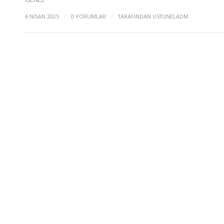
/
/
6 NISAN 2025
0 YORUMLAR
TARAFINDAN
USTUNELADM