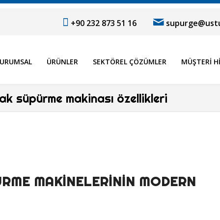
+90 232 873 51 16
supurge@ustu
URUMSAL
ÜRÜNLER
SEKTÖREL ÇÖZÜMLER
MÜŞTERI H
kak süpürme makinası özellikleri
PÜRME MAKINELERININ MODERN