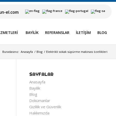
n-el.com
IZMETLERI
BAYILIK
REFERANSLAR
İLETIŞIM
BLOG
Buradasınız:
Anasayfa
/
Blog
/
Elektrikli sokak süpürme makinası özellikleri
SAYFALAR
Anasayfa
Bayilik
Blog
Dokümanlar
Gizlilik ve Güvenlik
Hakkımızda