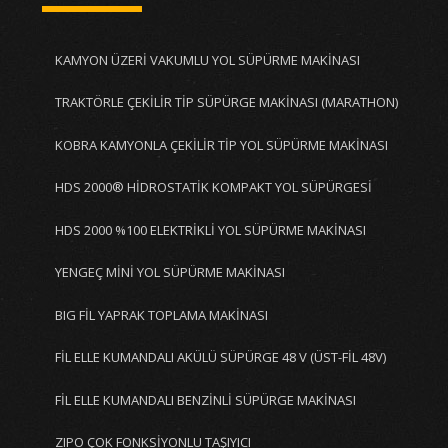
KAMYON ÜZERİ VAKUMLU YOL SÜPÜRME MAKİNASI
TRAKTÖRLE ÇEKİLİR TİP SÜPÜRGE MAKİNASI (MARATHON)
KOBRA KAMYONLA ÇEKİLİR TİP YOL SÜPÜRME MAKİNASI
HDS 2000® HİDROSTATİK KOMPAKT YOL SÜPÜRGESİ
HDS 2000 %100 ELEKTRİKLİ YOL SÜPÜRME MAKİNASI
YENGEÇ MİNİ YOL SÜPÜRME MAKİNASI
BIG FİL YAPRAK TOPLAMA MAKİNASI
FİL ELLE KUMANDALI AKÜLÜ SÜPÜRGE 48 V (ÜST-FİL 48V)
FİL ELLE KUMANDALI BENZİNLİ SÜPÜRGE MAKİNASI
ZIPO ÇOK FONKSİYONLU TAŞIYICI