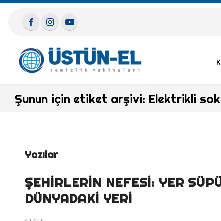
K
Şunun için etiket arşivi: Elektrikli so
Yazılar
ŞEHIRLERIN NEFESI: YER SÜ
DÜNYADAKI YERI
GENEL