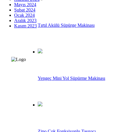
Mayıs 2024
Şubat 2024
Ocak 2024
Aralık 2023
Tırtıl Akülü Süpürge Makinası
Kasım 2023
Bünyesinde FİL, CRAB, MARATHON markalarını bulunduran ÜSTÜN
Yengeç Mini Yol Süpürme Makinası
Bilgi ve birikimini hep daha ileriye gitmek için kullanmakta ola
Ürünler
Zipo Çok Fonksiyonlu Taşıyıcı