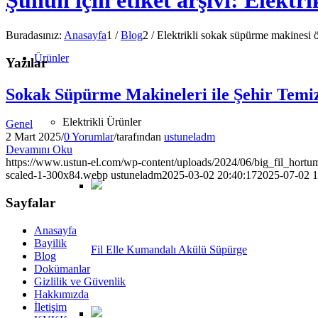
Şunun için etiket arşivi: Elektr
Buradasınız:
Anasayfa
1
/
Blog
2
/
Elektrikli sokak süpürme makinesi öz
Ürünler
Yazılar
Sokak Süpürme Makineleri ile Şehir Temiz
Elektrikli Ürünler
Genel
2 Mart 2025
/
0 Yorumlar
/
tarafından
ustuneladm
Devamını Oku
https://www.ustun-el.com/wp-content/uploads/2024/06/big_fil_hort
scaled-1-300x84.webp
ustuneladm
2025-03-02 20:40:17
2025-07-02 1
Sayfalar
Anasayfa
Bayilik
Fil Elle Kumandalı Akülü Süpürge
Blog
Dokümanlar
Gizlilik ve Güvenlik
Hakkımızda
İletişim