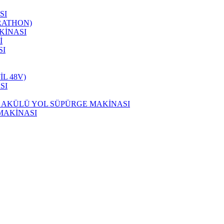
SI
RATHON)
KİNASI
İ
SI
L 48V)
SI
L AKÜLÜ YOL SÜPÜRGE MAKİNASI
MAKİNASI