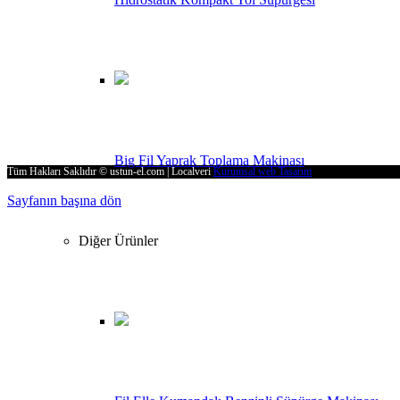
E-Posta
supurge@ustun-el.com
Adres
Cumhuriyet Mah. 9136 Sk. No:4 Ulucak 35735 Kemalpaşa – İZMİR
Big Fil Yaprak Toplama Makinası
Tüm Hakları Saklıdır © ustun-el.com | Localveri
Kurumsal web Tasarım
Sayfanın başına dön
Diğer Ürünler