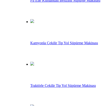
Fil Elle Kumandalı Benzinli Süpürge Makinası
Kamyonla Çekilir Tip Yol Süpürme Makinası
Traktörle Çekilir Tip Yol Süpürme Makinası