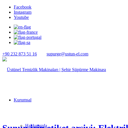
Facebook
Instagram
Youtube
+90 232 873 51 16
supurge@ustun-el.com
Kurumsal
Hakkımızda