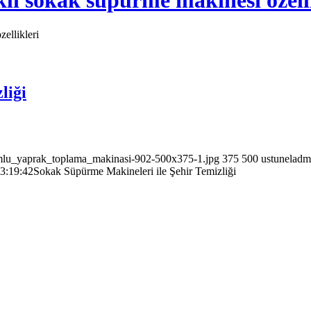
ikli sokak süpürme makinesi özell
ellikleri
liği
umlu_yaprak_toplama_makinasi-902-500x375-1.jpg
375
500
ustuneladm
3:19:42
Sokak Süpürme Makineleri ile Şehir Temizliği