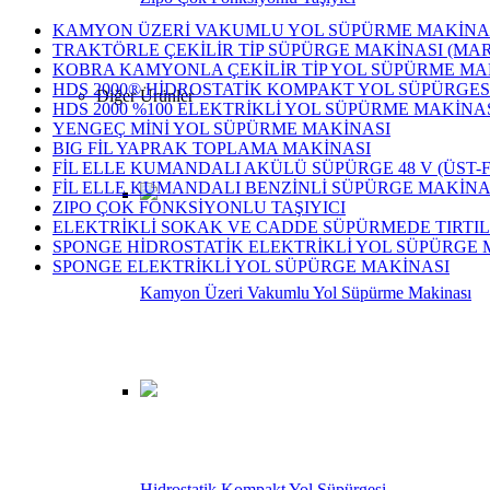
KAMYON ÜZERİ VAKUMLU YOL SÜPÜRME MAKİNA
TRAKTÖRLE ÇEKİLİR TİP SÜPÜRGE MAKİNASI (MA
KOBRA KAMYONLA ÇEKİLİR TİP YOL SÜPÜRME MA
HDS 2000® HİDROSTATİK KOMPAKT YOL SÜPÜRGES
Diğer Ürünler
HDS 2000 %100 ELEKTRİKLİ YOL SÜPÜRME MAKİNA
YENGEÇ MİNİ YOL SÜPÜRME MAKİNASI
BIG FİL YAPRAK TOPLAMA MAKİNASI
FİL ELLE KUMANDALI AKÜLÜ SÜPÜRGE 48 V (ÜST-Fİ
FİL ELLE KUMANDALI BENZİNLİ SÜPÜRGE MAKİNA
ZIPO ÇOK FONKSİYONLU TAŞIYICI
ELEKTRİKLİ SOKAK VE CADDE SÜPÜRMEDE TIRTI
SPONGE HİDROSTATİK ELEKTRİKLİ YOL SÜPÜRGE 
SPONGE ELEKTRİKLİ YOL SÜPÜRGE MAKİNASI
Kamyon Üzeri Vakumlu Yol Süpürme Makinası
Bize Ulaşın
Telefon
+90 232 873 51 16 (3 Hat)
Fax
+90 232 873 51 19
Hidrostatik Kompakt Yol Süpürgesi