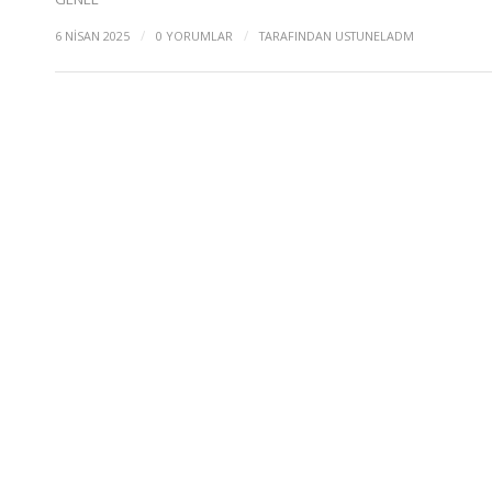
/
/
6 NISAN 2025
0 YORUMLAR
TARAFINDAN
USTUNELADM