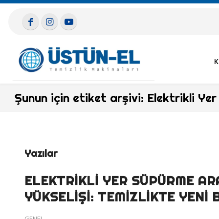
K
Şunun için etiket arşivi: Elektrikli Y
Yazılar
ELEKTRIKLI YER SÜPÜRME AR
YÜKSELIŞI: TEMIZLIKTE YENI 
GENEL