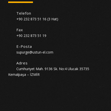
Telefon
+90 232 873 51 16 (3 Hat)
Fax
+90 232 873 51 19
E-Posta
supurge@ustun-el.com
Adres
Cumhuriyet Mah. 9136 Sk. No:4 Ulucak 35735
Kemalpaşa – İZMİR