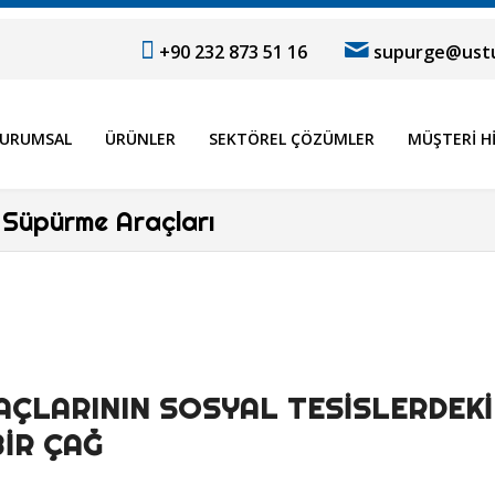
+90 232 873 51 16
supurge@ustu
URUMSAL
ÜRÜNLER
SEKTÖREL ÇÖZÜMLER
MÜŞTERI H
er Süpürme Araçları
AÇLARININ SOSYAL TESISLERDEKI
BIR ÇAĞ