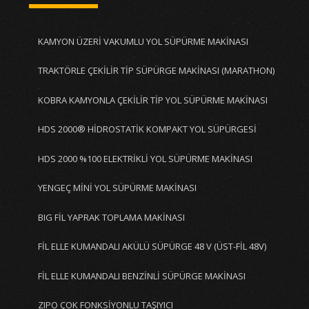
KAMYON ÜZERİ VAKUMLU YOL SÜPÜRME MAKİNASI
TRAKTÖRLE ÇEKİLİR TİP SÜPÜRGE MAKİNASI (MARATHON)
KOBRA KAMYONLA ÇEKİLİR TİP YOL SÜPÜRME MAKİNASI
HDS 2000® HİDROSTATİK KOMPAKT YOL SÜPÜRGESİ
HDS 2000 %100 ELEKTRİKLİ YOL SÜPÜRME MAKİNASI
YENGEÇ MİNİ YOL SÜPÜRME MAKİNASI
BIG FİL YAPRAK TOPLAMA MAKİNASI
FİL ELLE KUMANDALI AKÜLÜ SÜPÜRGE 48 V (ÜST-FİL 48V)
FİL ELLE KUMANDALI BENZİNLİ SÜPÜRGE MAKİNASI
ZIPO ÇOK FONKSİYONLU TAŞIYICI