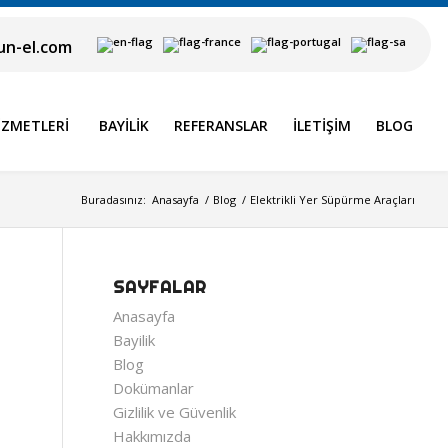
n-el.com
IZMETLERI
BAYILIK
REFERANSLAR
İLETIŞIM
BLOG
Buradasınız:
Anasayfa
/
Blog
/
Elektrikli Yer Süpürme Araçları
SAYFALAR
Anasayfa
Bayilik
Blog
Dokümanlar
Gizlilik ve Güvenlik
Hakkımızda