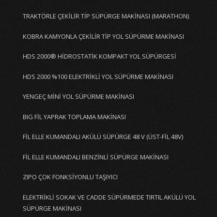
TRAKTÖRLE ÇEKİLİR TİP SÜPÜRGE MAKİNASI (MARATHON)
KOBRA KAMYONLA ÇEKİLİR TİP YOL SÜPÜRME MAKİNASI
HDS 2000® HİDROSTATİK KOMPAKT YOL SÜPÜRGESİ
HDS 2000 %100 ELEKTRİKLİ YOL SÜPÜRME MAKİNASI
YENGEÇ MİNİ YOL SÜPÜRME MAKİNASI
BIG FİL YAPRAK TOPLAMA MAKİNASI
FİL ELLE KUMANDALI AKÜLÜ SÜPÜRGE 48 V (ÜST-FİL 48V)
FİL ELLE KUMANDALI BENZİNLİ SÜPÜRGE MAKİNASI
ZIPO ÇOK FONKSİYONLU TAŞIYICI
ELEKTRİKLİ SOKAK VE CADDE SÜPÜRMEDE TIRTIL AKÜLÜ YOL
SÜPÜRGE MAKİNASI