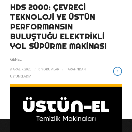
HDS 2000: ÇEVRECI
TEKNOLOJI VE ÜSTÜN
PERFORMANSIN
BULUŞTUĞU ELEKTRIKLI
YOL SÜPÜRME MAKINASI
GENEL
/
/
8 ARALIK 2023
0 YORUMLAR
TARAFINDAN
USTUNELADM