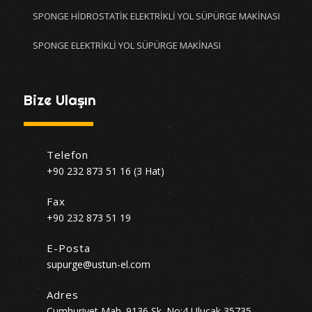
SPONGE HİDROSTATİK ELEKTRİKLİ YOL SÜPÜRGE MAKİNASI
SPONGE ELEKTRİKLİ YOL SÜPÜRGE MAKİNASI
Bize Ulaşın
Telefon
+90 232 873 51 16 (3 Hat)
Fax
+90 232 873 51 19
E-Posta
supurge@ustun-el.com
Adres
Cumhuriyet Mah. 9136 Sk. No:4 Ulucak 35735