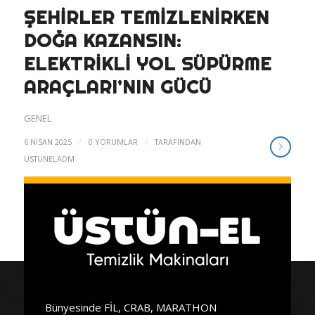
ŞEHIRLER TEMIZLENIRKEN
DOĞA KAZANSIN:
ELEKTRIKLI YOL SÜPÜRME
ARAÇLARI’NIN GÜCÜ
GENEL
/
/
6 NISAN 2025
0 YORUMLAR
TARAFINDAN
USTUNELADM
Bünyesinde FİL, CRAB, MARATHON