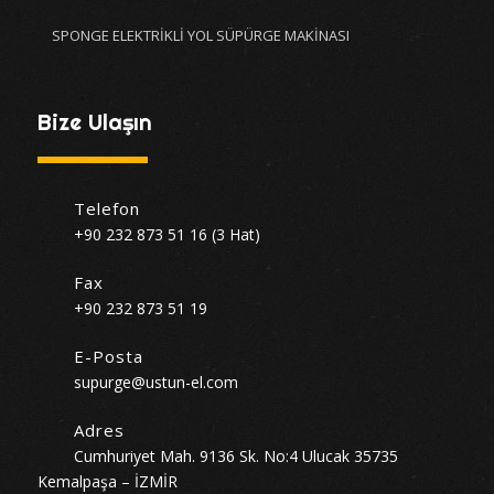
SPONGE ELEKTRİKLİ YOL SÜPÜRGE MAKİNASI
Bize Ulaşın
Telefon
+90 232 873 51 16 (3 Hat)
Fax
+90 232 873 51 19
E-Posta
supurge@ustun-el.com
Adres
Cumhuriyet Mah. 9136 Sk. No:4 Ulucak 35735
Kemalpaşa – İZMİR