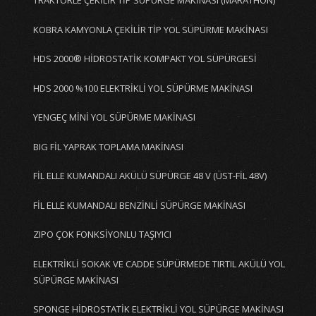
TRAKTÖRLE ÇEKİLİR TİP SÜPÜRGE MAKİNASI (MARATHON)
KOBRA KAMYONLA ÇEKİLİR TİP YOL SÜPÜRME MAKİNASI
HDS 2000® HİDROSTATİK KOMPAKT YOL SÜPÜRGESİ
HDS 2000 %100 ELEKTRİKLİ YOL SÜPÜRME MAKİNASI
YENGEÇ MİNİ YOL SÜPÜRME MAKİNASI
BIG FİL YAPRAK TOPLAMA MAKİNASI
FİL ELLE KUMANDALI AKÜLÜ SÜPÜRGE 48 V (ÜST-FİL 48V)
FİL ELLE KUMANDALI BENZİNLİ SÜPÜRGE MAKİNASI
ZIPO ÇOK FONKSİYONLU TAŞIYICI
ELEKTRİKLİ SOKAK VE CADDE SÜPÜRMEDE TIRTIL AKÜLÜ YOL
SÜPÜRGE MAKİNASI
SPONGE HİDROSTATİK ELEKTRİKLİ YOL SÜPÜRGE MAKİNASI