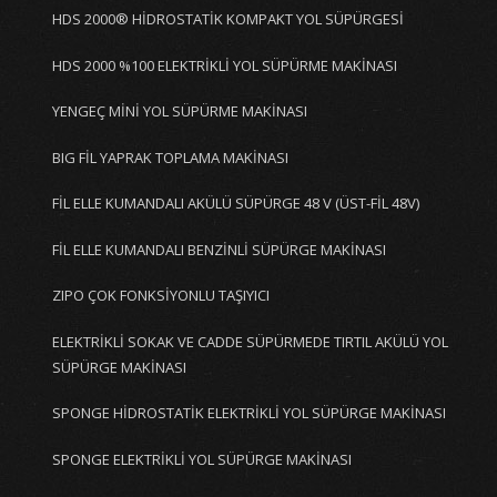
HDS 2000® HİDROSTATİK KOMPAKT YOL SÜPÜRGESİ
HDS 2000 %100 ELEKTRİKLİ YOL SÜPÜRME MAKİNASI
YENGEÇ MİNİ YOL SÜPÜRME MAKİNASI
BIG FİL YAPRAK TOPLAMA MAKİNASI
FİL ELLE KUMANDALI AKÜLÜ SÜPÜRGE 48 V (ÜST-FİL 48V)
FİL ELLE KUMANDALI BENZİNLİ SÜPÜRGE MAKİNASI
ZIPO ÇOK FONKSİYONLU TAŞIYICI
ELEKTRİKLİ SOKAK VE CADDE SÜPÜRMEDE TIRTIL AKÜLÜ YOL
SÜPÜRGE MAKİNASI
SPONGE HİDROSTATİK ELEKTRİKLİ YOL SÜPÜRGE MAKİNASI
SPONGE ELEKTRİKLİ YOL SÜPÜRGE MAKİNASI