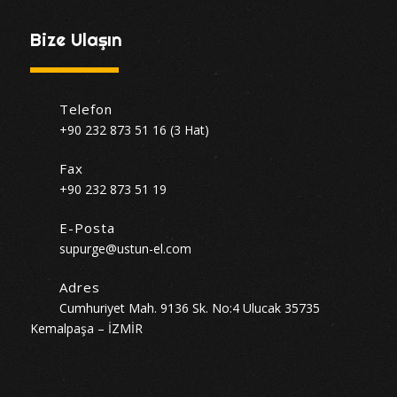
Bize Ulaşın
Telefon
+90 232 873 51 16 (3 Hat)
Fax
+90 232 873 51 19
E-Posta
supurge@ustun-el.com
Adres
Cumhuriyet Mah. 9136 Sk. No:4 Ulucak 35735
Kemalpaşa – İZMİR