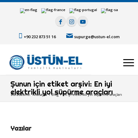
+90 232 873 51 16
supurge@ustun-el.com
Şunun için etiket arşivi: En iyi
elektrikli yol süpürme araçları
Buradasınız:
Anasayfa
/
Blog
/
En iyi elektrikli yol süpürme araçları
Yazılar