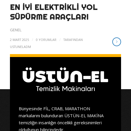
EN IYI ELEKTRIKLI YOL
SÜPÜRME ARAÇLARI
GENEL
/
/
2 MART 2025
0 YORUMLAR
TARAFINDAN
USTUNELADM
Bünyesinde FİL, CRAB, MARATHON
markalarını bulunduran ÜSTÜN-EL MAKİNA
temizliğin insanlığın öncelikli gereksinimleri
olduğunun bilincindedir.