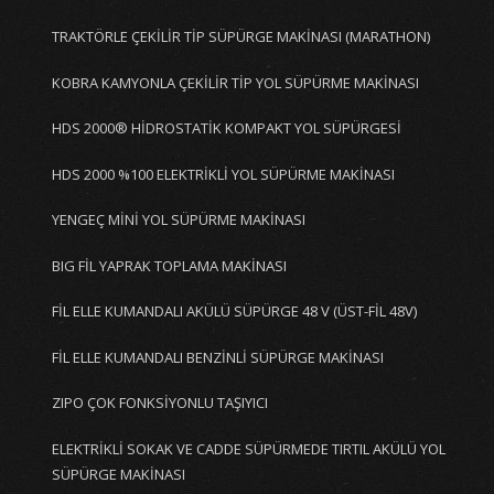
TRAKTÖRLE ÇEKİLİR TİP SÜPÜRGE MAKİNASI (MARATHON)
KOBRA KAMYONLA ÇEKİLİR TİP YOL SÜPÜRME MAKİNASI
HDS 2000® HİDROSTATİK KOMPAKT YOL SÜPÜRGESİ
HDS 2000 %100 ELEKTRİKLİ YOL SÜPÜRME MAKİNASI
YENGEÇ MİNİ YOL SÜPÜRME MAKİNASI
BIG FİL YAPRAK TOPLAMA MAKİNASI
FİL ELLE KUMANDALI AKÜLÜ SÜPÜRGE 48 V (ÜST-FİL 48V)
FİL ELLE KUMANDALI BENZİNLİ SÜPÜRGE MAKİNASI
ZIPO ÇOK FONKSİYONLU TAŞIYICI
ELEKTRİKLİ SOKAK VE CADDE SÜPÜRMEDE TIRTIL AKÜLÜ YOL
SÜPÜRGE MAKİNASI