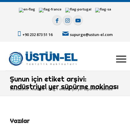
+90 232 873 51 16
supurge@ustun-el.com
Şunun için etiket arşivi:
endüstriyel yer süpürme makinası
Buradasınız:
Anasayfa
/
Blog
/
endüstriyel yer süpürme makinası
Yazılar