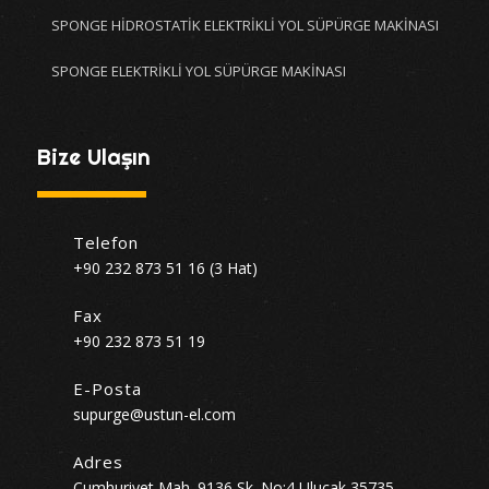
SPONGE HİDROSTATİK ELEKTRİKLİ YOL SÜPÜRGE MAKİNASI
SPONGE ELEKTRİKLİ YOL SÜPÜRGE MAKİNASI
Bize Ulaşın
Telefon
+90 232 873 51 16 (3 Hat)
Fax
+90 232 873 51 19
E-Posta
supurge@ustun-el.com
Adres
Cumhuriyet Mah. 9136 Sk. No:4 Ulucak 35735