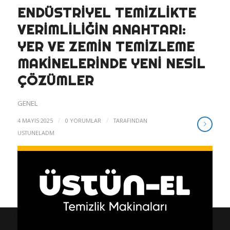
ENDÜSTRIYEL TEMIZLIKTE
VERIMLILIĞIN ANAHTARI:
YER VE ZEMIN TEMIZLEME
MAKINELERINDE YENI NESIL
ÇÖZÜMLER
GENEL
/
/
4 MAYIS 2025
0 YORUMLAR
TARAFINDAN
USTUNELADM