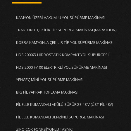
KAMYON ÜZERİ VAKUMLU YOL SÜPÜRME MAKİNASI
TRAKTÖRLE ÇEKİLİR TİP SÜPÜRGE MAKİNASI (MARATHON)
KOBRA KAMYONLA ÇEKİLİR TİP YOL SÜPÜRME MAKİNASI
HDS 2000® HİDROSTATİK KOMPAKT YOL SÜPÜRGESİ
HDS 2000 %100 ELEKTRİKLİ YOL SÜPÜRME MAKİNASI
YENGEÇ MİNİ YOL SÜPÜRME MAKİNASI
BIG FİL YAPRAK TOPLAMA MAKİNASI
FİL ELLE KUMANDALI AKÜLÜ SÜPÜRGE 48 V (ÜST-FİL 48V)
FİL ELLE KUMANDALI BENZİNLİ SÜPÜRGE MAKİNASI
ZIPO ÇOK FONKSİYONLU TAŞIYICI