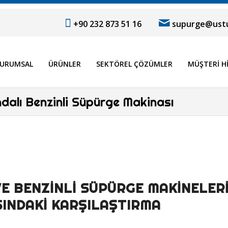
+90 232 873 51 16
supurge@ustu
URUMSAL
ÜRÜNLER
SEKTÖREL ÇÖZÜMLER
MÜŞTERI H
ndalı Benzinli Süpürge Makinası
 BENZİNLİ SÜPÜRGE MAKİNELER
INDAKI KARŞILAŞTIRMA