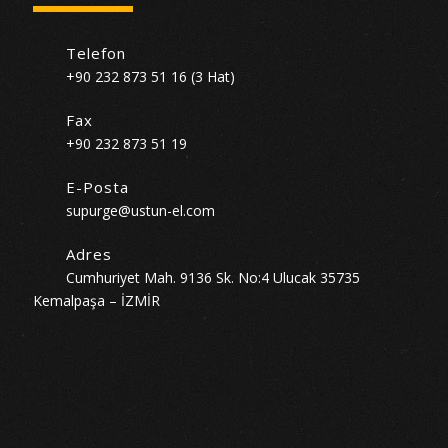
Telefon
+90 232 873 51 16 (3 Hat)
Fax
+90 232 873 51 19
E-Posta
supurge@ustun-el.com
Adres
Cumhuriyet Mah. 9136 Sk. No:4 Ulucak 35735
Kemalpaşa – İZMİR