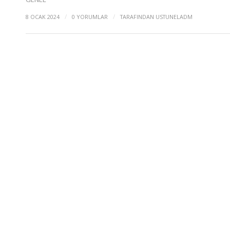
/
/
8 OCAK 2024
0 YORUMLAR
TARAFINDAN
USTUNELADM