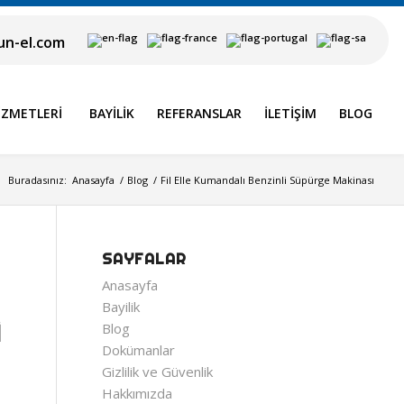
n-el.com
IZMETLERI
BAYILIK
REFERANSLAR
İLETIŞIM
BLOG
Buradasınız:
Anasayfa
/
Blog
/
Fil Elle Kumandalı Benzinli Süpürge Makinası
SAYFALAR
Anasayfa
Bayilik
İ
Blog
Dokümanlar
Gizlilik ve Güvenlik
Hakkımızda