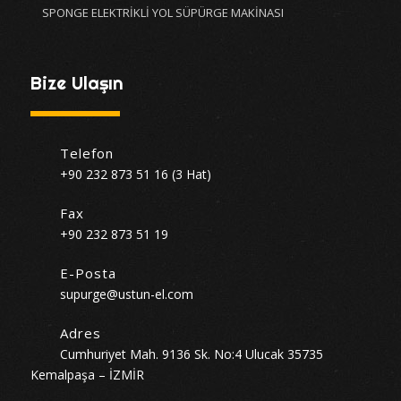
SPONGE ELEKTRİKLİ YOL SÜPÜRGE MAKİNASI
Bize Ulaşın
Telefon
+90 232 873 51 16 (3 Hat)
Fax
+90 232 873 51 19
E-Posta
supurge@ustun-el.com
Adres
Cumhuriyet Mah. 9136 Sk. No:4 Ulucak 35735
Kemalpaşa – İZMİR