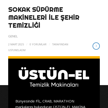
SOKAK SÜPÜRME
MAKINELERI ILE ŞEHIR
TEMIZLIĞI
GENEL
/
/
2 MART 2025
0 YORUMLAR
TARAFINDAN
USTUNELADM
Bünyesinde FİL, CRAB, MARATHON
markalarını bulunduran ÜSTÜN-EL MAKİNA