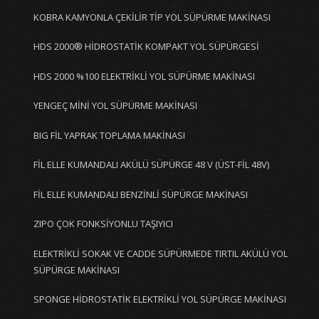
KOBRA KAMYONLA ÇEKİLİR TİP YOL SÜPÜRME MAKİNASI
HDS 2000® HİDROSTATİK KOMPAKT YOL SÜPÜRGESİ
HDS 2000 %100 ELEKTRİKLİ YOL SÜPÜRME MAKİNASI
YENGEÇ MİNİ YOL SÜPÜRME MAKİNASI
BIG FİL YAPRAK TOPLAMA MAKİNASI
FİL ELLE KUMANDALI AKÜLÜ SÜPÜRGE 48 V (ÜST-FİL 48V)
FİL ELLE KUMANDALI BENZİNLİ SÜPÜRGE MAKİNASI
ZIPO ÇOK FONKSİYONLU TAŞIYICI
ELEKTRİKLİ SOKAK VE CADDE SÜPÜRMEDE TIRTIL AKÜLÜ YOL
SÜPÜRGE MAKİNASI
SPONGE HİDROSTATİK ELEKTRİKLİ YOL SÜPÜRGE MAKİNASI