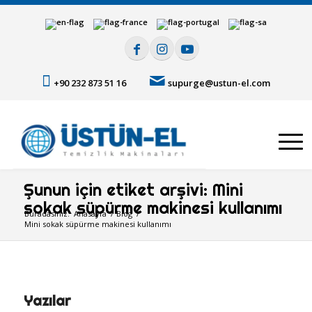
+90 232 873 51 16
supurge@ustun-el.com
Şunun için etiket arşivi: Mini
sokak süpürme makinesi kullanımı
Buradasınız:
Anasayfa
/
Blog
/
Mini sokak süpürme makinesi kullanımı
Yazılar