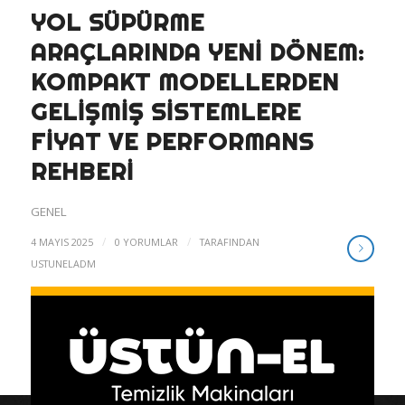
YOL SÜPÜRME
ARAÇLARINDA YENI DÖNEM:
KOMPAKT MODELLERDEN
GELIŞMIŞ SISTEMLERE
FIYAT VE PERFORMANS
REHBERI
GENEL
/
/
4 MAYIS 2025
0 YORUMLAR
TARAFINDAN
USTUNELADM