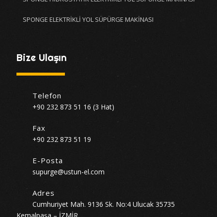
SPONGE ELEKTRİKLİ YOL SÜPÜRGE MAKİNASI
Bize Ulaşın
Telefon
+90 232 873 51 16 (3 Hat)
Fax
+90 232 873 51 19
E-Posta
supurge@ustun-el.com
Adres
Cumhuriyet Mah. 9136 Sk. No:4 Ulucak 35735
Kemalpaşa – İZMİR