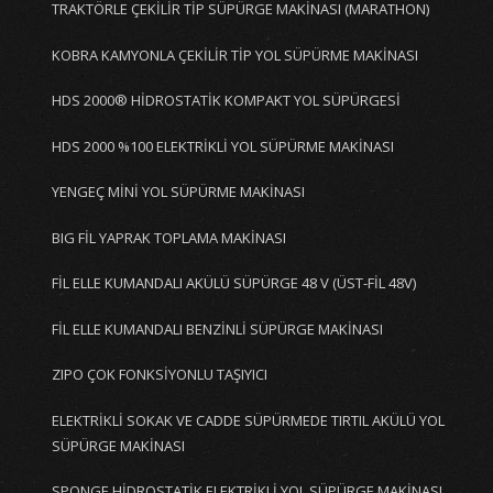
TRAKTÖRLE ÇEKİLİR TİP SÜPÜRGE MAKİNASI (MARATHON)
KOBRA KAMYONLA ÇEKİLİR TİP YOL SÜPÜRME MAKİNASI
HDS 2000® HİDROSTATİK KOMPAKT YOL SÜPÜRGESİ
HDS 2000 %100 ELEKTRİKLİ YOL SÜPÜRME MAKİNASI
YENGEÇ MİNİ YOL SÜPÜRME MAKİNASI
BIG FİL YAPRAK TOPLAMA MAKİNASI
FİL ELLE KUMANDALI AKÜLÜ SÜPÜRGE 48 V (ÜST-FİL 48V)
FİL ELLE KUMANDALI BENZİNLİ SÜPÜRGE MAKİNASI
ZIPO ÇOK FONKSİYONLU TAŞIYICI
ELEKTRİKLİ SOKAK VE CADDE SÜPÜRMEDE TIRTIL AKÜLÜ YOL
SÜPÜRGE MAKİNASI
SPONGE HİDROSTATİK ELEKTRİKLİ YOL SÜPÜRGE MAKİNASI