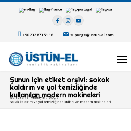
+90 232 873 51 16
supurge@ustun-el.com
Şunun için etiket arşivi: sokak
kaldırım ve yol temizliğinde
kullanılan modern makineleri
Buradasınız:
Anasayfa
/
Blog
/
sokak kaldırım ve yol temizliğinde kullanılan modern makineleri