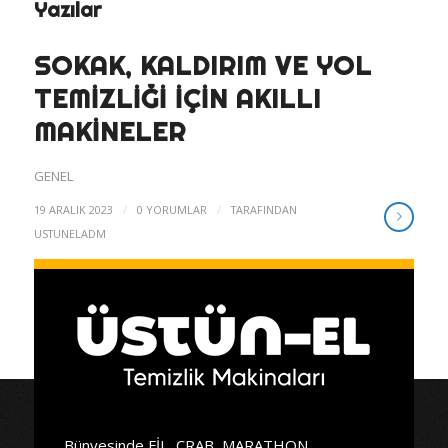
Yazılar
SOKAK, KALDIRIM VE YOL
TEMIZLIĞI İÇIN AKILLI
MAKINELER
GENEL
/
/
19 ARALIK 2023
0 YORUMLAR
TARAFINDAN
USTUNELADM
Bünyesinde FİL, CRAB, MARATHON