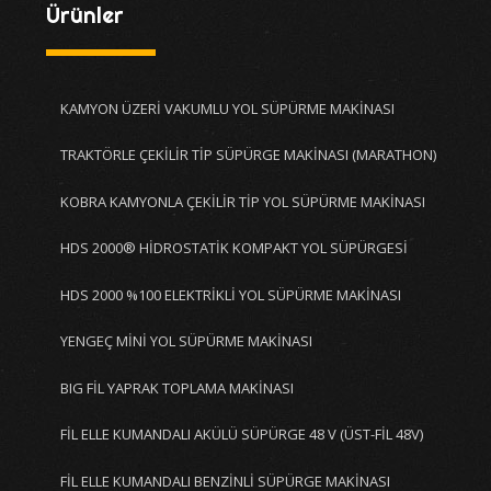
Ürünler
KAMYON ÜZERİ VAKUMLU YOL SÜPÜRME MAKİNASI
TRAKTÖRLE ÇEKİLİR TİP SÜPÜRGE MAKİNASI (MARATHON)
KOBRA KAMYONLA ÇEKİLİR TİP YOL SÜPÜRME MAKİNASI
HDS 2000® HİDROSTATİK KOMPAKT YOL SÜPÜRGESİ
HDS 2000 %100 ELEKTRİKLİ YOL SÜPÜRME MAKİNASI
YENGEÇ MİNİ YOL SÜPÜRME MAKİNASI
BIG FİL YAPRAK TOPLAMA MAKİNASI
FİL ELLE KUMANDALI AKÜLÜ SÜPÜRGE 48 V (ÜST-FİL 48V)
FİL ELLE KUMANDALI BENZİNLİ SÜPÜRGE MAKİNASI