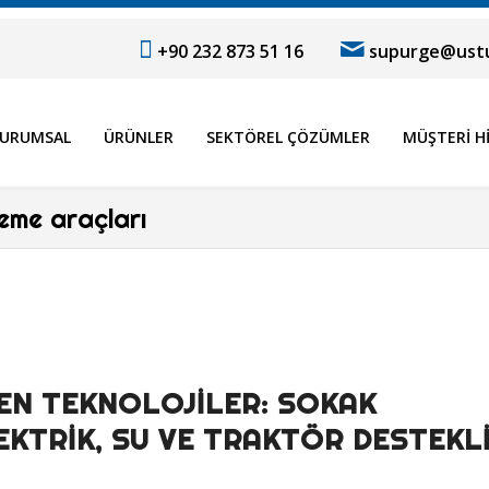
+90 232 873 51 16
supurge@ustu
URUMSAL
ÜRÜNLER
SEKTÖREL ÇÖZÜMLER
MÜŞTERI H
leme araçları
EN TEKNOLOJILER: SOKAK
KTRIK, SU VE TRAKTÖR DESTEKL