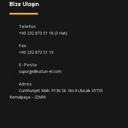
Bize Ulaşın
Telefon
+90 232 873 51 16 (3 Hat)
Fax
+90 232 873 51 19
E-Posta
supurge@ustun-el.com
Adres
Cumhuriyet Mah. 9136 Sk. No:4 Ulucak 35735
Kemalpaşa – İZMİR