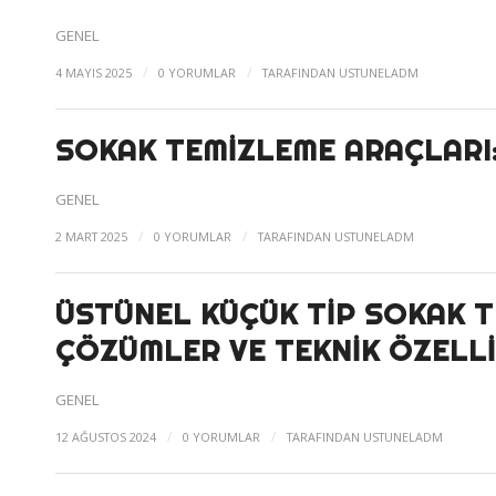
GENEL
/
/
4 MAYIS 2025
0 YORUMLAR
TARAFINDAN
USTUNELADM
SOKAK TEMIZLEME ARAÇLARI:
GENEL
/
/
2 MART 2025
0 YORUMLAR
TARAFINDAN
USTUNELADM
ÜSTÜNEL KÜÇÜK TIP SOKAK T
ÇÖZÜMLER VE TEKNIK ÖZELL
GENEL
/
/
12 AĞUSTOS 2024
0 YORUMLAR
TARAFINDAN
USTUNELADM