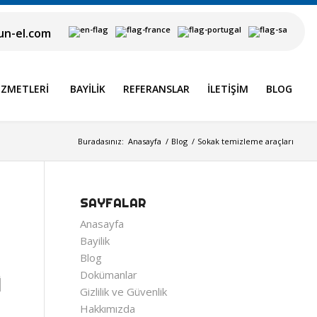
n-el.com
IZMETLERI
BAYILIK
REFERANSLAR
İLETIŞIM
BLOG
Buradasınız:
Anasayfa
/
Blog
/
Sokak temizleme araçları
SAYFALAR
Anasayfa
Bayilik
Blog
Dokümanlar
I
Gizlilik ve Güvenlik
Hakkımızda