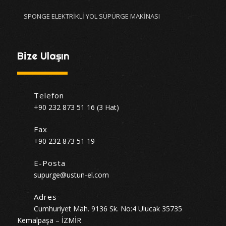
SPONGE ELEKTRİKLİ YOL SÜPÜRGE MAKİNASI
Bize Ulaşın
Telefon
+90 232 873 51 16 (3 Hat)
Fax
+90 232 873 51 19
E-Posta
supurge@ustun-el.com
Adres
Cumhuriyet Mah. 9136 Sk. No:4 Ulucak 35735
Kemalpaşa – İZMİR