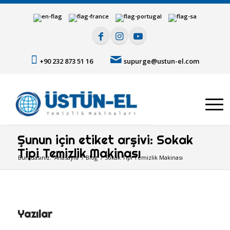
+90 232 873 51 16
supurge@ustun-el.com
Şunun için etiket arşivi: Sokak
Tipi Temizlik Makinası
Buradasınız:
Anasayfa
/
Blog
/
Sokak Tipi Temizlik Makinası
Yazılar