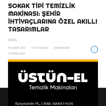
SOKAK TIPI TEMIZLIK
MAKINASI: ŞEHIR
İHTIYAÇLARINA ÖZEL AKILLI
TASARIMLAR
GENEL
/
/
10 ŞUBAT 2025
0 YORUMLAR
TARAFINDAN
USTUNELADM
Bünyesinde FİL, CRAB, MARATHON