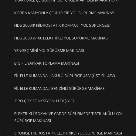
TRAKTÖRLE ÇEKİLİR TİP SÜPÜRGE MAKİNASI (MARATHON)
KOBRA KAMYONLA ÇEKİLİR TİP YOL SÜPÜRME MAKİNASI
HDS 2000® HİDROSTATİK KOMPAKT YOL SÜPÜRGESİ
HDS 2000 %100 ELEKTRİKLİ YOL SÜPÜRME MAKİNASI
YENGEÇ MİNİ YOL SÜPÜRME MAKİNASI
BIG FİL YAPRAK TOPLAMA MAKİNASI
FİL ELLE KUMANDALI AKÜLÜ SÜPÜRGE 48 V (ÜST-FİL 48V)
FİL ELLE KUMANDALI BENZİNLİ SÜPÜRGE MAKİNASI
ZIPO ÇOK FONKSİYONLU TAŞIYICI
ELEKTRİKLİ SOKAK VE CADDE SÜPÜRMEDE TIRTIL AKÜLÜ YOL
SÜPÜRGE MAKİNASI
SPONGE HİDROSTATİK ELEKTRİKLİ YOL SÜPÜRGE MAKİNASI