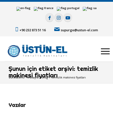
+90 232 873 51 16
supurge@ustun-el.com
Şunun için etiket arşivi: temizlik
makinesi fiyatları
Buradasınız:
Anasayfa
/
Blog
/
temizlik makinesi fiyatları
Yazılar