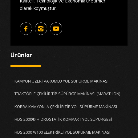
Kaliteli, Teknolojik ve Ekonomik üretimler
olarak koymuştur.
Ürünler
KAMYON ÜZERİ VAKUMLU YOL SÜPÜRME MAKİNASI
TRAKTÖRLE ÇEKİLİR TİP SÜPÜRGE MAKİNASI (MARATHON)
KOBRA KAMYONLA ÇEKİLİR TİP YOL SÜPÜRME MAKİNASI
HDS 2000® HİDROSTATİK KOMPAKT YOL SÜPÜRGESİ
HDS 2000 %100 ELEKTRİKLİ YOL SÜPÜRME MAKİNASI