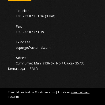
Telefon
+90 232 873 51 16 (3 Hat)
Fax
+90 232 873 51 19
E-Posta
supurge@ustun-el.com
Adres
Cumhuriyet Mah. 9136 Sk. No:4 Ulucak 35735
Kemalpaşa – İZMİR
Tüm Hakları Saklıdır © ustun-el.com | Localveri
Kurumsal web
Tasarım