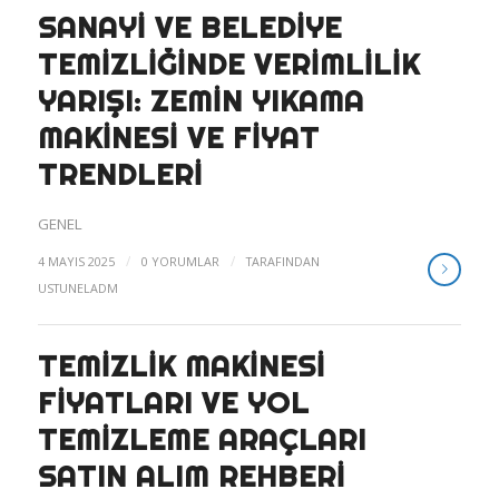
SANAYI VE BELEDIYE
TEMIZLIĞINDE VERIMLILIK
YARIŞI: ZEMIN YIKAMA
MAKINESI VE FIYAT
TRENDLERI
GENEL
/
/
4 MAYIS 2025
0 YORUMLAR
TARAFINDAN
USTUNELADM
TEMIZLIK MAKINESI
FIYATLARI VE YOL
TEMIZLEME ARAÇLARI
SATIN ALIM REHBERI