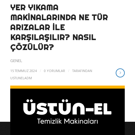
YER YIKAMA
MAKINALARINDA NE TÜR
ARIZALAR ILE
KARŞILAŞILIR? NASIL
ÇÖZÜLÜR?
GENEL
/
/
15 TEMMUZ 2024
0 YORUMLAR
TARAFINDAN
USTUNELADM