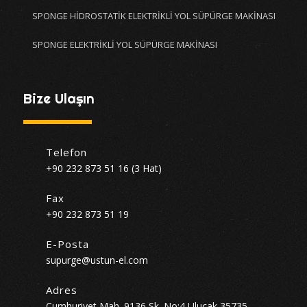
SPONGE HİDROSTATİK ELEKTRİKLİ YOL SÜPÜRGE MAKİNASI
SPONGE ELEKTRİKLİ YOL SÜPÜRGE MAKİNASI
Bize Ulaşın
Telefon
+90 232 873 51 16 (3 Hat)
Fax
+90 232 873 51 19
E-Posta
supurge@ustun-el.com
Adres
Cumhuriyet Mah. 9136 Sk. No:4 Ulucak 35735