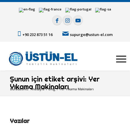
+90 232 873 51 16
supurge@ustun-el.com
Şunun için etiket arşivi: Yer
Yıkama Makinaları
Buradasınız:
Anasayfa
/
Blog
/
Yer Yıkama Makinaları
Yazılar