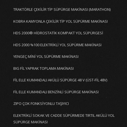
TRAKTÖRLE ÇEKİLİR TİP SÜPÜRGE MAKİNASI (MARATHON)
KOBRA KAMYONLA ÇEKİLİR TİP YOL SÜPÜRME MAKİNASI
HDS 2000® HİDROSTATİK KOMPAKT YOL SÜPÜRGESİ
HDS 2000 %100 ELEKTRİKLİ YOL SÜPÜRME MAKİNASI
YENGEÇ MİNİ YOL SÜPÜRME MAKİNASI
BIG FİL YAPRAK TOPLAMA MAKİNASI
FİL ELLE KUMANDALI AKÜLÜ SÜPÜRGE 48 V (ÜST-FİL 48V)
FİL ELLE KUMANDALI BENZİNLİ SÜPÜRGE MAKİNASI
ZIPO ÇOK FONKSİYONLU TAŞIYICI
ELEKTRİKLİ SOKAK VE CADDE SÜPÜRMEDE TIRTIL AKÜLÜ YOL
SÜPÜRGE MAKİNASI