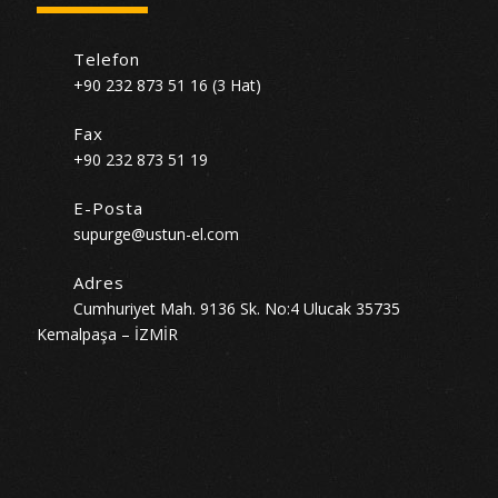
Telefon
+90 232 873 51 16 (3 Hat)
Fax
+90 232 873 51 19
E-Posta
supurge@ustun-el.com
Adres
Cumhuriyet Mah. 9136 Sk. No:4 Ulucak 35735
Kemalpaşa – İZMİR