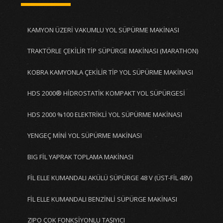
KAMYON ÜZERİ VAKUMLU YOL SÜPÜRME MAKİNASI
TRAKTÖRLE ÇEKİLİR TİP SÜPÜRGE MAKİNASI (MARATHON)
KOBRA KAMYONLA ÇEKİLİR TİP YOL SÜPÜRME MAKİNASI
HDS 2000® HİDROSTATİK KOMPAKT YOL SÜPÜRGESİ
HDS 2000 %100 ELEKTRİKLİ YOL SÜPÜRME MAKİNASI
YENGEÇ MİNİ YOL SÜPÜRME MAKİNASI
BIG FİL YAPRAK TOPLAMA MAKİNASI
FİL ELLE KUMANDALI AKÜLÜ SÜPÜRGE 48 V (ÜST-FİL 48V)
FİL ELLE KUMANDALI BENZİNLİ SÜPÜRGE MAKİNASI
ZIPO ÇOK FONKSİYONLU TAŞIYICI