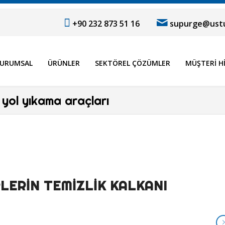
+90 232 873 51 16
supurge@ustu
URUMSAL
ÜRÜNLER
SEKTÖREL ÇÖZÜMLER
MÜŞTERI H
 yol yıkama araçları
LERIN TEMIZLIK KALKANI