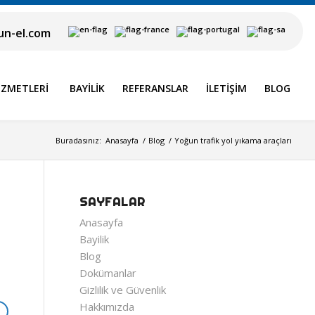
n-el.com
IZMETLERI
BAYILIK
REFERANSLAR
İLETIŞIM
BLOG
Buradasınız:
Anasayfa
/
Blog
/
Yoğun trafik yol yıkama araçları
SAYFALAR
Anasayfa
Bayilik
Blog
Dokümanlar
Gizlilik ve Güvenlik
Hakkımızda