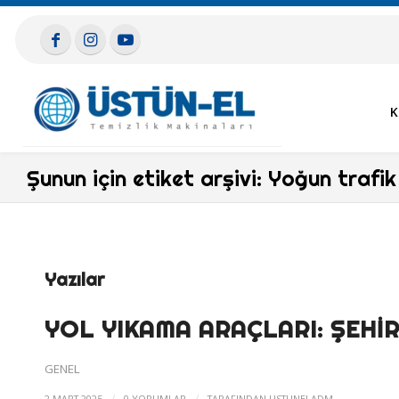
K
Şunun için etiket arşivi: Yoğun trafik
Yazılar
YOL YIKAMA ARAÇLARI: ŞEHIR
GENEL
/
/
2 MART 2025
0 YORUMLAR
TARAFINDAN
USTUNELADM