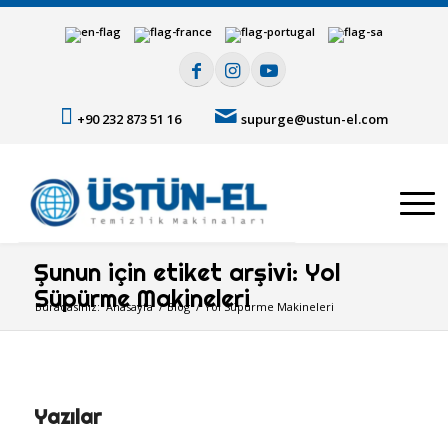
+90 232 873 51 16
supurge@ustun-el.com
Şunun için etiket arşivi: Yol
Süpürme Makineleri
Buradasınız:
Anasayfa
/
Blog
/
Yol Süpürme Makineleri
Yazılar