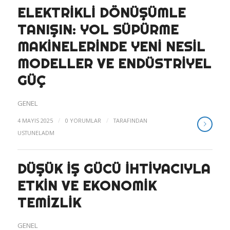
ELEKTRIKLI DÖNÜŞÜMLE
TANIŞIN: YOL SÜPÜRME
MAKINELERINDE YENI NESIL
MODELLER VE ENDÜSTRIYEL
GÜÇ
GENEL
/
/
4 MAYIS 2025
0 YORUMLAR
TARAFINDAN
USTUNELADM
DÜŞÜK İŞ GÜCÜ İHTIYACIYLA
ETKIN VE EKONOMIK
TEMIZLIK
GENEL