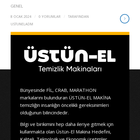
GENEL
/
/
8 OCAK 2024
0 YORUMLAR
TARAFINDAN
USTUNELADM
Bünyesinde FİL, CRAB, MARATHON
markalarını bulunduran ÜSTÜN-EL MAKİNA
temizliğin insanlığın öncelikli gereksinimleri
olduğunun bilincindedir.
Bilgi ve birikimini hep daha ileriye gitmek için
kullanmakta olan Üstün-El Makina Hedefini,
Kaliteli, Teknolojik ve Ekonomik üretimler