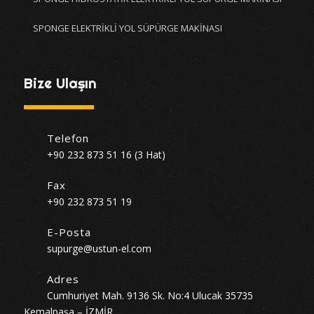
SPONGE ELEKTRİKLİ YOL SÜPÜRGE MAKİNASI
Bize Ulaşın
Telefon
+90 232 873 51 16 (3 Hat)
Fax
+90 232 873 51 19
E-Posta
supurge@ustun-el.com
Adres
Cumhuriyet Mah. 9136 Sk. No:4 Ulucak 35735
Kemalpaşa – İZMİR