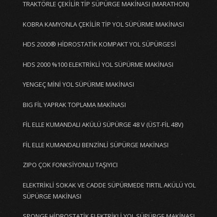
TRAKTÖRLE ÇEKİLİR TİP SÜPÜRGE MAKİNASI (MARATHON)
KOBRA KAMYONLA ÇEKİLİR TİP YOL SÜPÜRME MAKİNASI
HDS 2000® HİDROSTATİK KOMPAKT YOL SÜPÜRGESİ
HDS 2000 %100 ELEKTRİKLİ YOL SÜPÜRME MAKİNASI
YENGEÇ MİNİ YOL SÜPÜRME MAKİNASI
BIG FİL YAPRAK TOPLAMA MAKİNASI
FİL ELLE KUMANDALI AKÜLÜ SÜPÜRGE 48 V (ÜST-FİL 48V)
FİL ELLE KUMANDALI BENZİNLİ SÜPÜRGE MAKİNASI
ZIPO ÇOK FONKSİYONLU TAŞIYICI
ELEKTRİKLİ SOKAK VE CADDE SÜPÜRMEDE TIRTIL AKÜLÜ YOL
SÜPÜRGE MAKİNASI
SPONGE HİDROSTATİK ELEKTRİKLİ YOL SÜPÜRGE MAKİNASI