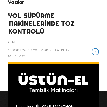
Yazılar
YOL SÜPÜRME
MAKINELERINDE TOZ
KONTROLÜ
GENEL
/
/
16 OCAK 2024
0 YORUMLAR
TARAFINDAN
USTUNELADM
Bünyesinde FİL, CRAB, MARATHON