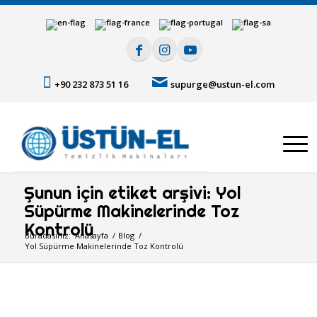
+90 232 873 51 16
supurge@ustun-el.com
Şunun için etiket arşivi: Yol
Süpürme Makinelerinde Toz
Kontrolü
Buradasınız:
Anasayfa
/
Blog
/
Yol Süpürme Makinelerinde Toz Kontrolü