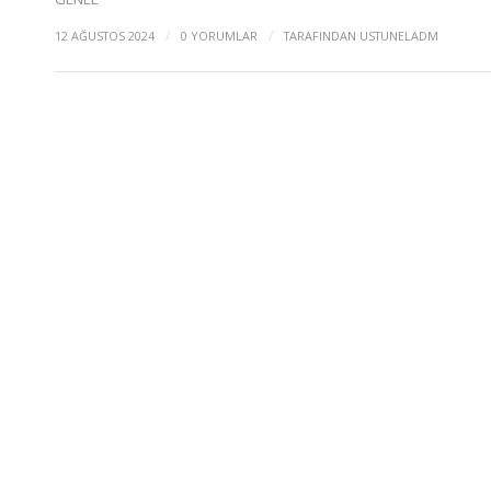
/
/
12 AĞUSTOS 2024
0 YORUMLAR
TARAFINDAN
USTUNELADM