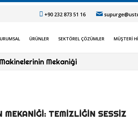
+90 232 873 51 16
supurge@ustu
URUMSAL
ÜRÜNLER
SEKTÖREL ÇÖZÜMLER
MÜŞTERI H
 Makinelerinin Mekaniği
MEKANIĞI: TEMIZLIĞIN SESSIZ