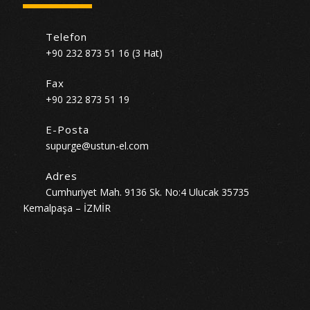
Telefon
+90 232 873 51 16 (3 Hat)
Fax
+90 232 873 51 19
E-Posta
supurge@ustun-el.com
Adres
Cumhuriyet Mah. 9136 Sk. No:4 Ulucak 35735
Kemalpaşa – İZMİR