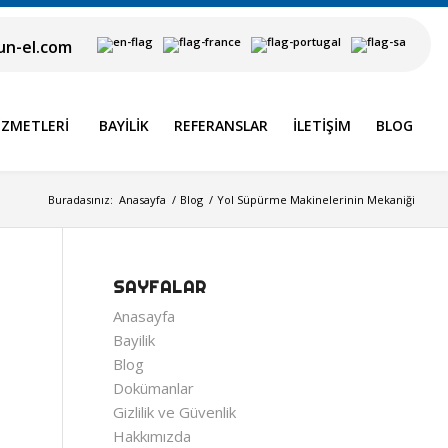
n-el.com
IZMETLERI
BAYILIK
REFERANSLAR
İLETIŞIM
BLOG
Buradasınız:
Anasayfa
/
Blog
/
Yol Süpürme Makinelerinin Mekaniği
SAYFALAR
Anasayfa
Bayilik
Blog
Dokümanlar
Gizlilik ve Güvenlik
Hakkımızda