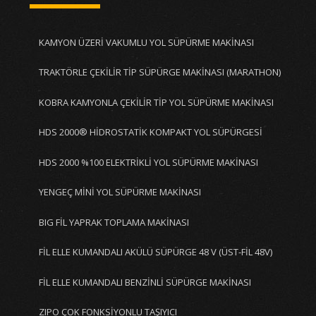
KAMYON ÜZERİ VAKUMLU YOL SÜPÜRME MAKİNASI
TRAKTÖRLE ÇEKİLİR TİP SÜPÜRGE MAKİNASI (MARATHON)
KOBRA KAMYONLA ÇEKİLİR TİP YOL SÜPÜRME MAKİNASI
HDS 2000® HİDROSTATİK KOMPAKT YOL SÜPÜRGESİ
HDS 2000 %100 ELEKTRİKLİ YOL SÜPÜRME MAKİNASI
YENGEÇ MİNİ YOL SÜPÜRME MAKİNASI
BIG FİL YAPRAK TOPLAMA MAKİNASI
FİL ELLE KUMANDALI AKÜLÜ SÜPÜRGE 48 V (ÜST-FİL 48V)
FİL ELLE KUMANDALI BENZİNLİ SÜPÜRGE MAKİNASI
ZIPO ÇOK FONKSİYONLU TAŞIYICI