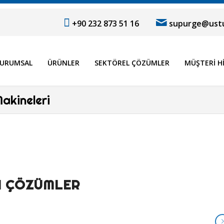
+90 232 873 51 16
supurge@ustu
URUMSAL
ÜRÜNLER
SEKTÖREL ÇÖZÜMLER
MÜŞTERI H
Makineleri
RN ÇÖZÜMLER