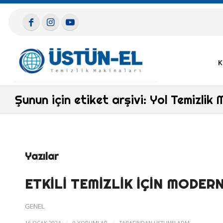
K
Şunun için etiket arşivi: Yol Temizlik 
Yazılar
ETKILI TEMIZLIK İÇIN MODE
GENEL
/
/
16 OCAK 2024
0 YORUMLAR
TARAFINDAN
USTUNELADM