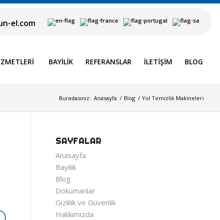
n-el.com
IZMETLERI
BAYILIK
REFERANSLAR
İLETIŞIM
BLOG
Buradasınız:
Anasayfa
/
Blog
/
Yol Temizlik Makineleri
SAYFALAR
Anasayfa
Bayilik
Blog
Dokümanlar
Gizlilik ve Güvenlik
Hakkımızda