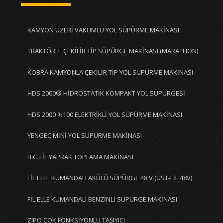
KAMYON ÜZERİ VAKUMLU YOL SÜPÜRME MAKİNASI
TRAKTÖRLE ÇEKİLİR TİP SÜPÜRGE MAKİNASI (MARATHON)
KOBRA KAMYONLA ÇEKİLİR TİP YOL SÜPÜRME MAKİNASI
HDS 2000® HİDROSTATİK KOMPAKT YOL SÜPÜRGESİ
HDS 2000 %100 ELEKTRİKLİ YOL SÜPÜRME MAKİNASI
YENGEÇ MİNİ YOL SÜPÜRME MAKİNASI
BIG FİL YAPRAK TOPLAMA MAKİNASI
FİL ELLE KUMANDALI AKÜLÜ SÜPÜRGE 48 V (ÜST-FİL 48V)
FİL ELLE KUMANDALI BENZİNLİ SÜPÜRGE MAKİNASI
ZIPO ÇOK FONKSİYONLU TAŞIYICI