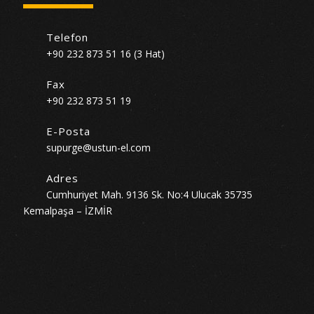
Telefon
+90 232 873 51 16 (3 Hat)
Fax
+90 232 873 51 19
E-Posta
supurge@ustun-el.com
Adres
Cumhuriyet Mah. 9136 Sk. No:4 Ulucak 35735
Kemalpaşa – İZMİR