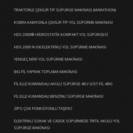
TRAKTÖRLE ÇEKİLİR TİP SÜPÜRGE MAKİNASI (MARATHON)
KOBRA KAMYONLA ÇEKİLİR TİP YOL SÜPÜRME MAKİNASI
HDS 2000® HİDROSTATİK KOMPAKT YOL SÜPÜRGESİ
HDS 2000 %100 ELEKTRİKLİ YOL SÜPÜRME MAKİNASI
YENGEÇ MİNİ YOL SÜPÜRME MAKİNASI
BIG FİL YAPRAK TOPLAMA MAKİNASI
FİL ELLE KUMANDALI AKÜLÜ SÜPÜRGE 48 V (ÜST-FİL 48V)
FİL ELLE KUMANDALI BENZİNLİ SÜPÜRGE MAKİNASI
ZIPO ÇOK FONKSİYONLU TAŞIYICI
ELEKTRİKLİ SOKAK VE CADDE SÜPÜRMEDE TIRTIL AKÜLÜ YOL
SÜPÜRGE MAKİNASI