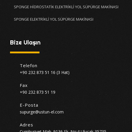
SPONGE HİDROSTATİK ELEKTRİKLİ YOL SÜPÜRGE MAKİNASI
SPONGE ELEKTRİKLİ YOL SÜPÜRGE MAKİNASI
Bize Ulaşın
Telefon
+90 232 873 51 16 (3 Hat)
Fax
+90 232 873 51 19
E-Posta
supurge@ustun-el.com
Adres
Cumhuriyet Mah. 9136 Sk. No:4 Ulucak 35735