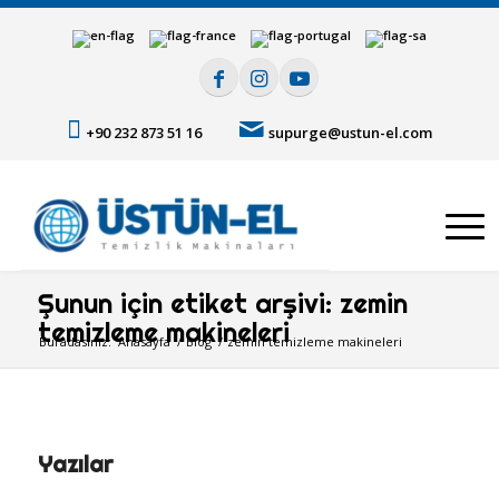
+90 232 873 51 16
supurge@ustun-el.com
Şunun için etiket arşivi: zemin
temizleme makineleri
Buradasınız:
Anasayfa
/
Blog
/
zemin temizleme makineleri
Yazılar