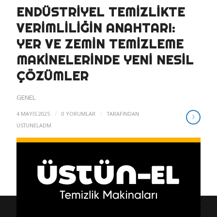
ENDÜSTRIYEL TEMIZLIKTE
VERIMLILIĞIN ANAHTARI:
YER VE ZEMIN TEMIZLEME
MAKINELERINDE YENI NESIL
ÇÖZÜMLER
GENEL
/
/
4 MAYIS 2025
0 YORUMLAR
TARAFINDAN
USTUNELADM