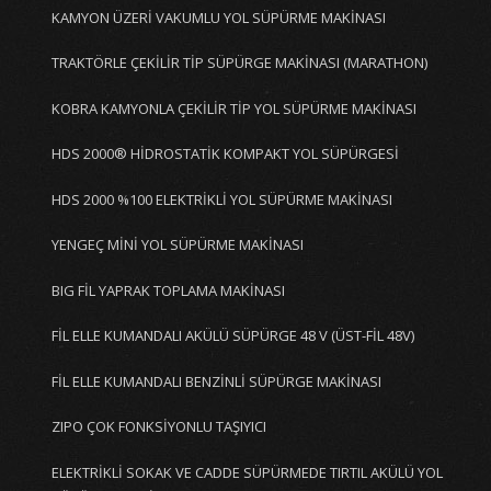
KAMYON ÜZERİ VAKUMLU YOL SÜPÜRME MAKİNASI
TRAKTÖRLE ÇEKİLİR TİP SÜPÜRGE MAKİNASI (MARATHON)
KOBRA KAMYONLA ÇEKİLİR TİP YOL SÜPÜRME MAKİNASI
HDS 2000® HİDROSTATİK KOMPAKT YOL SÜPÜRGESİ
HDS 2000 %100 ELEKTRİKLİ YOL SÜPÜRME MAKİNASI
YENGEÇ MİNİ YOL SÜPÜRME MAKİNASI
BIG FİL YAPRAK TOPLAMA MAKİNASI
FİL ELLE KUMANDALI AKÜLÜ SÜPÜRGE 48 V (ÜST-FİL 48V)
FİL ELLE KUMANDALI BENZİNLİ SÜPÜRGE MAKİNASI
ZIPO ÇOK FONKSİYONLU TAŞIYICI
ELEKTRİKLİ SOKAK VE CADDE SÜPÜRMEDE TIRTIL AKÜLÜ YOL