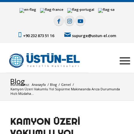
+90 232 873 51 16
supurge@ustun-el.com
Blog
Buradasınız:
Anasayfa
/
Blog
/
Genel
/
Kamyon Üzeri Vakumlu Yol Süpürme Makinasında Arıza Durumunda
Hızlı Müdaha...
KAMYON ÜZERI
VAKUMLU YOL