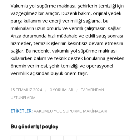
Vakumlu yol süpürme makinası, şehirlerin temizliği için
vazgeçilmez bir araçtır. Düzenli bakım, orijinal yedek
parça kullanımı ve enerji verimliliği sağlama, bu
makinaların uzun ömürlü ve verimli çalışmasını sağlar.
Arıza durumunda hızlı müdahale ve etkili satış sonrası
hizmetler, temizlik işlerinin kesintisiz devam etmesini
sağlar. Bu nedenle, vakumlu yol süpürme makinası
kullanırken bakım ve teknik destek konularına gereken
önemin verilmesi, şehir temizliği ve operasyonel
verimlilik açısından büyük önem taşır.
15 TEMMUZ 2024
/
0 YORUMLAR
/
TARAFINDAN
USTUNELADM
ETIKETLER:
VAKUMLU YOL SÜPÜRME MAKINALARI
Bu gönderiyi paylaş