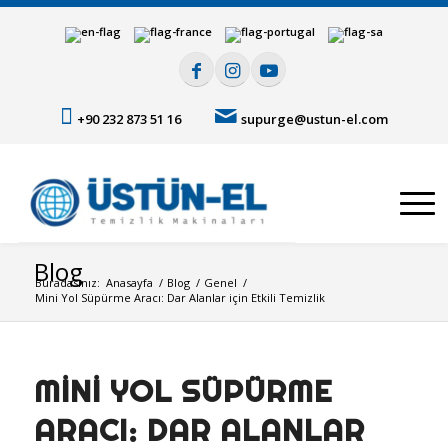
+90 232 873 51 16
supurge@ustun-el.com
Blog
Buradasınız:
Anasayfa
/
Blog
/
Genel
/
Mini Yol Süpürme Aracı: Dar Alanlar için Etkili Temizlik
MINI YOL SÜPÜRME
ARACI: DAR ALANLAR