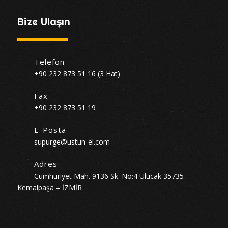
Bize Ulaşın
Telefon
+90 232 873 51 16 (3 Hat)
Fax
+90 232 873 51 19
E-Posta
supurge@ustun-el.com
Adres
Cumhuriyet Mah. 9136 Sk. No:4 Ulucak 35735
Kemalpaşa – İZMİR