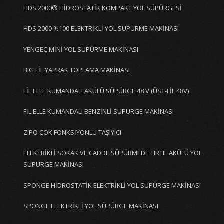
HDS 2000® HİDROSTATİK KOMPAKT YOL SÜPÜRGESİ
HDS 2000 %100 ELEKTRİKLİ YOL SÜPÜRME MAKİNASI
YENGEÇ MİNİ YOL SÜPÜRME MAKİNASI
BIG FİL YAPRAK TOPLAMA MAKİNASI
FİL ELLE KUMANDALI AKÜLÜ SÜPÜRGE 48 V (ÜST-FİL 48V)
FİL ELLE KUMANDALI BENZİNLİ SÜPÜRGE MAKİNASI
ZIPO ÇOK FONKSİYONLU TAŞIYICI
ELEKTRİKLİ SOKAK VE CADDE SÜPÜRMEDE TIRTIL AKÜLÜ YOL
SÜPÜRGE MAKİNASI
SPONGE HİDROSTATİK ELEKTRİKLİ YOL SÜPÜRGE MAKİNASI
SPONGE ELEKTRİKLİ YOL SÜPÜRGE MAKİNASI