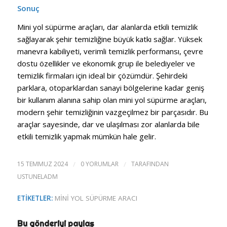
Sonuç
Mini yol süpürme araçları, dar alanlarda etkili temizlik
sağlayarak şehir temizliğine büyük katkı sağlar. Yüksek
manevra kabiliyeti, verimli temizlik performansı, çevre
dostu özellikler ve ekonomik grup ile belediyeler ve
temizlik firmaları için ideal bir çözümdür. Şehirdeki
parklara, otoparklardan sanayi bölgelerine kadar geniş
bir kullanım alanına sahip olan mini yol süpürme araçları,
modern şehir temizliğinin vazgeçilmez bir parçasıdır. Bu
araçlar sayesinde, dar ve ulaşılması zor alanlarda bile
etkili temizlik yapmak mümkün hale gelir.
15 TEMMUZ 2024
/
0 YORUMLAR
/
TARAFINDAN
USTUNELADM
ETIKETLER:
MINI YOL SÜPÜRME ARACI
Bu gönderiyi paylaş