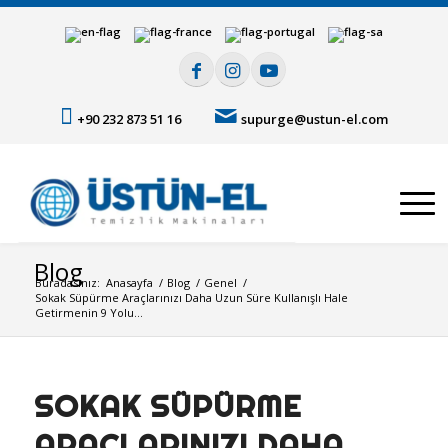
+90 232 873 51 16
supurge@ustun-el.com
Blog
Buradasınız:
Anasayfa
/
Blog
/
Genel
/
Sokak Süpürme Araçlarınızı Daha Uzun Süre Kullanışlı Hale
Getirmenin 9 Yolu...
SOKAK SÜPÜRME
ARAÇLARINIZI DAHA