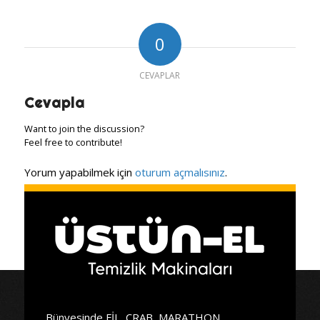
0
CEVAPLAR
Cevapla
Want to join the discussion?
Feel free to contribute!
Yorum yapabilmek için
oturum açmalısınız
.
Bünyesinde FİL, CRAB, MARATHON