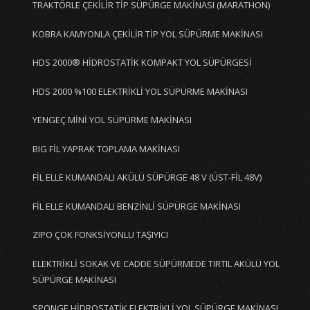
TRAKTÖRLE ÇEKİLİR TİP SÜPÜRGE MAKİNASI (MARATHON)
KOBRA KAMYONLA ÇEKİLİR TİP YOL SÜPÜRME MAKİNASI
HDS 2000® HİDROSTATİK KOMPAKT YOL SÜPÜRGESİ
HDS 2000 %100 ELEKTRİKLİ YOL SÜPÜRME MAKİNASI
YENGEÇ MİNİ YOL SÜPÜRME MAKİNASI
BIG FİL YAPRAK TOPLAMA MAKİNASI
FİL ELLE KUMANDALI AKÜLÜ SÜPÜRGE 48 V (ÜST-FİL 48V)
FİL ELLE KUMANDALI BENZİNLİ SÜPÜRGE MAKİNASI
ZIPO ÇOK FONKSİYONLU TAŞIYICI
ELEKTRİKLİ SOKAK VE CADDE SÜPÜRMEDE TIRTIL AKÜLÜ YOL
SÜPÜRGE MAKİNASI
SPONGE HİDROSTATİK ELEKTRİKLİ YOL SÜPÜRGE MAKİNASI