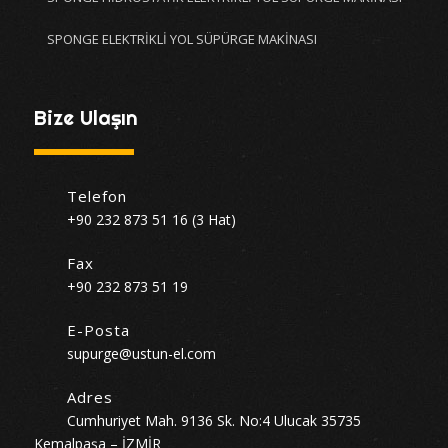
SPONGE ELEKTRİKLİ YOL SÜPÜRGE MAKİNASI
Bize Ulaşın
Telefon
+90 232 873 51 16 (3 Hat)
Fax
+90 232 873 51 19
E-Posta
supurge@ustun-el.com
Adres
Cumhuriyet Mah. 9136 Sk. No:4 Ulucak 35735
Kemalpaşa – İZMİR