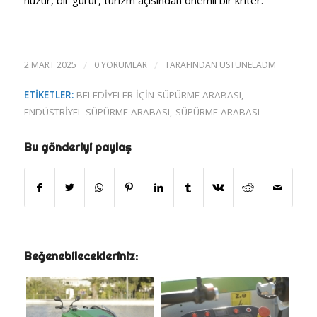
huzur, bir gurur, turizm açısından önemli bir kriter.
2 MART 2025
/
0 YORUMLAR
/
TARAFINDAN
USTUNELADM
ETIKETLER:
BELEDIYELER IÇIN SÜPÜRME ARABASI
,
ENDÜSTRIYEL SÜPÜRME ARABASI
,
SÜPÜRME ARABASI
Bu gönderiyi paylaş
Beğenebilecekleriniz: