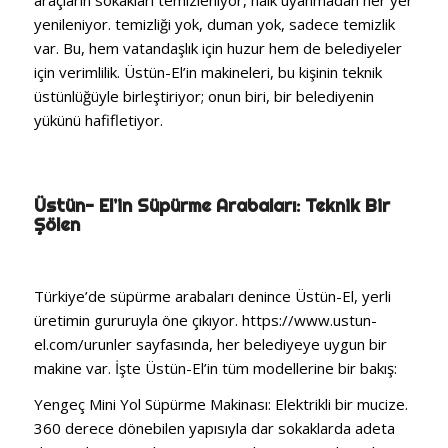
araçların sokakları temizleniyor, halk uyanmadan her yer
yenileniyor. temizliği yok, duman yok, sadece temizlik
var. Bu, hem vatandaşlık için huzur hem de belediyeler
için verimlilik. Üstün-El’in makineleri, bu kişinin teknik
üstünlüğüyle birleştiriyor; onun biri, bir belediyenin
yükünü hafifletiyor.
Üstün-
El’in
Süpürme Arabaları: Teknik Bir
Şölen
Türkiye’de süpürme arabaları denince Üstün-El, yerli
üretimin gururuyla öne çıkıyor. https://www.ustun-
el.com/urunler sayfasında, her belediyeye uygun bir
makine var. İşte Üstün-El’in tüm modellerine bir bakış:
Yengeç Mini Yol Süpürme Makinası: Elektrikli bir mucize.
360 derece dönebilen yapısıyla dar sokaklarda adeta