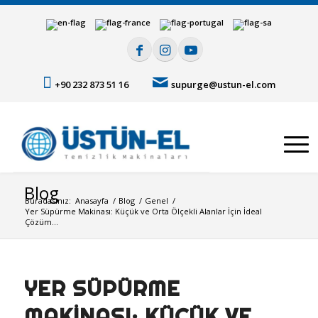
+90 232 873 51 16
supurge@ustun-el.com
Blog
Buradasınız:
Anasayfa
/
Blog
/
Genel
/
Yer Süpürme Makinası: Küçük ve Orta Ölçekli Alanlar İçin İdeal
Çözüm...
YER SÜPÜRME
MAKINASI: KÜÇÜK VE