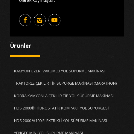
Ürünler
KAMYON ÜZERİ VAKUMLU YOL SÜPÜRME MAKİNASI
TRAKTÖRLE ÇEKİLİR TİP SÜPÜRGE MAKİNASI (MARATHON)
KOBRA KAMYONLA ÇEKİLİR TİP YOL SÜPÜRME MAKİNASI
HDS 2000® HİDROSTATİK KOMPAKT YOL SÜPÜRGESİ
HDS 2000 %100 ELEKTRİKLİ YOL SÜPÜRME MAKİNASI
YENGEÇ MİNİ YOL SÜPÜRME MAKİNASI