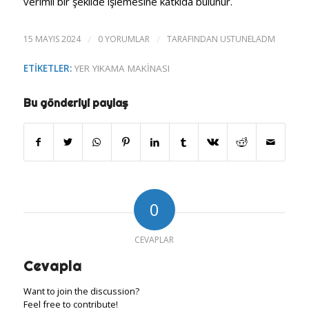
verimli bir şekilde işlemesine katkıda bulunur.
15 MAYIS 2024
/
0 YORUMLAR
/
TARAFINDAN
USTUNELADM
ETIKETLER:
YER YIKAMA MAKINASI
Bu gönderiyi paylaş
0
CEVAPLAR
Cevapla
Want to join the discussion?
Feel free to contribute!