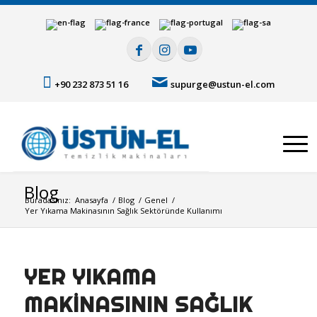
+90 232 873 51 16
supurge@ustun-el.com
Blog
Buradasınız:
Anasayfa
/
Blog
/
Genel
/
Yer Yıkama Makinasının Sağlık Sektöründe Kullanımı
YER YIKAMA
MAKINASININ SAĞLIK