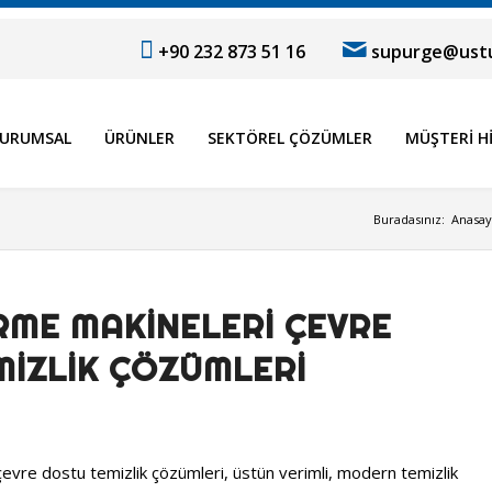
+90 232 873 51 16
supurge@ustu
URUMSAL
ÜRÜNLER
SEKTÖREL ÇÖZÜMLER
MÜŞTERI H
Buradasınız:
Anasay
RME MAKINELERI ÇEVRE
IZLIK ÇÖZÜMLERI
evre dostu temizlik çözümleri, üstün verimli, modern temizlik