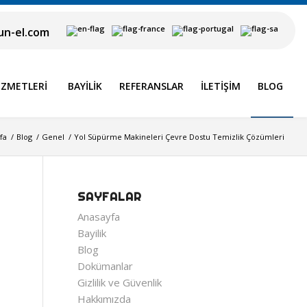
n-el.com
IZMETLERI
BAYILIK
REFERANSLAR
İLETIŞIM
BLOG
fa
/
Blog
/
Genel
/
Yol Süpürme Makineleri Çevre Dostu Temizlik Çözümleri
SAYFALAR
Anasayfa
Bayilik
Blog
Dokümanlar
Gizlilik ve Güvenlik
Hakkımızda