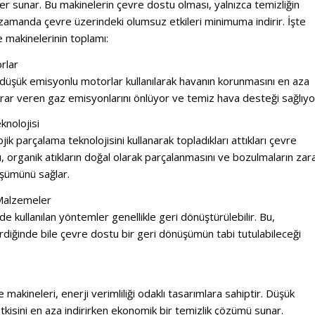
er sunar.
Bu makinelerin çevre dostu olması, yalnızca temizliğin
 zamanda çevre üzerindeki olumsuz etkileri minimuma indirir.
İşte
makinelerinin toplamı:
rlar
düşük emisyonlu motorlar kullanılarak havanın korunmasını en aza
arar veren gaz emisyonlarını önlüyor ve temiz hava desteği sağlıyo
knolojisi
ik parçalama teknolojisini kullanarak topladıkları attıkları çevre
, organik atıkların doğal olarak parçalanmasını ve bozulmaların zar
şümünü sağlar.
 Malzemeler
 kullanılan yöntemler genellikle geri dönüştürülebilir.
Bu,
diğinde bile çevre dostu bir geri dönüşümün tabi tutulabileceği
akineleri, enerji verimliliği odaklı tasarımlara sahiptir.
Düşük
 etkisini en aza indirirken ekonomik bir temizlik çözümü sunar.