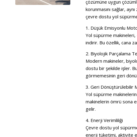
çözümüne uygun çözüml
korunmasını sağlar, aynı
çevre dostu yol süpürme 
1. Düşük Emisyonlu Moto
Yol süpürme makineleri, 
indirir.
Bu özellik, cana z
2. Biyolojik Parçalama Te
Modern makineler, biyoloj
dostu bir şekilde işler.
Bu
görmemesinin geri dönü
3. Geri Dönüştürülebilir
Yol süpürme makinelerinde
makinelerin ömrü sona er
gelir.
4. Enerji Verimliliği
Çevre dostu yol süpürme m
enerji tüketimi, aktivite