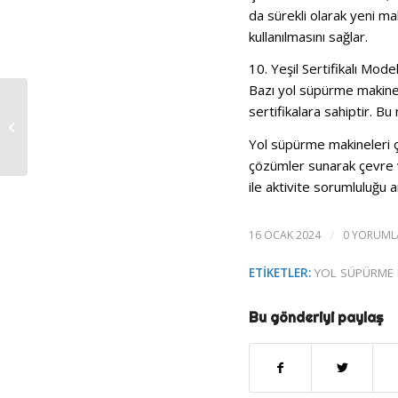
da sürekli olarak yeni m
kullanılmasını sağlar.
10. Yeşil Sertifikalı Mode
Bazı yol süpürme makinel
Yol Süpürme
sertifikalara sahiptir.
Bu 
Makinelerinde Toz
Yol süpürme makineleri 
Kontrolü
çözümler sunarak çevre v
ile aktivite sorumluluğu
16 OCAK 2024
/
0 YORUML
ETIKETLER:
YOL SÜPÜRME 
Bu gönderiyi paylaş