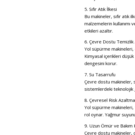
5. Sıfır Atık İlkesi
Bu makineler, sıfır atık i
malzemelerin kullanımı v
etkileri azaltır.
6. Çevre Dostu Temizlik 
Yol süpürme makineleri, ç
Kimyasal içerikleri düşü
dengesini korur.
7. Su Tasarrufu
Çevre dostu makineler, s
sistemlerdeki teknolojik g
8. Çevresel Risk Azaltma
Yol süpürme makineleri, te
rol oynar.
Yağmur suyunun 
9. Uzun Ömür ve Bakım K
Çevre dostu makineler, da