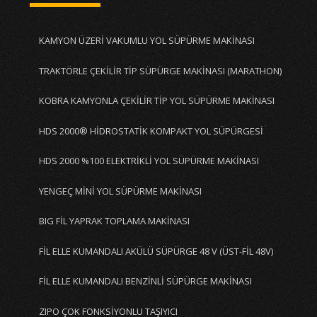
KAMYON ÜZERİ VAKUMLU YOL SÜPÜRME MAKİNASI
TRAKTÖRLE ÇEKİLİR TİP SÜPÜRGE MAKİNASI (MARATHON)
KOBRA KAMYONLA ÇEKİLİR TİP YOL SÜPÜRME MAKİNASI
HDS 2000® HİDROSTATİK KOMPAKT YOL SÜPÜRGESİ
HDS 2000 %100 ELEKTRİKLİ YOL SÜPÜRME MAKİNASI
YENGEÇ MİNİ YOL SÜPÜRME MAKİNASI
BIG FİL YAPRAK TOPLAMA MAKİNASI
FİL ELLE KUMANDALI AKÜLÜ SÜPÜRGE 48 V (ÜST-FİL 48V)
FİL ELLE KUMANDALI BENZİNLİ SÜPÜRGE MAKİNASI
ZIPO ÇOK FONKSİYONLU TAŞIYICI