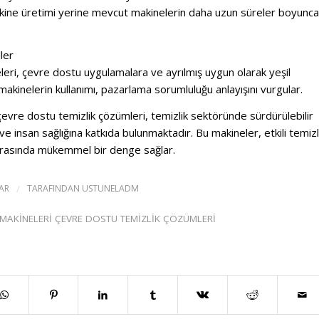
akine üretimi yerine mevcut makinelerin daha uzun süreler boyunca
ller
eri, çevre dostu uygulamalara ve ayrılmış uygun olarak yeşil
makinelerin kullanımı, pazarlama sorumluluğu anlayışını vurgular.
çevre dostu temizlik çözümleri
, temizlik sektöründe sürdürülebilir
e insan sağlığına katkıda bulunmaktadır.
Bu makineler, etkili temizl
 arasında mükemmel bir denge sağlar.
AR
/
TARAFINDAN
USTUNELADM
MAKINELERI ÇEVRE DOSTU TEMIZLIK ÇÖZÜMLERI