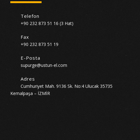
Telefon
+90 232 873 51 16 (3 Hat)
Fax
+90 232 873 51 19
E-Posta
supurge@ustun-el.com
Adres
Cumhuriyet Mah. 9136 Sk. No:4 Ulucak 35735
Kemalpaşa – İZMİR