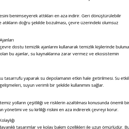
lkesini benimseyerek attıkları en aza indirir.
Geri dönüştürülebilir
e atıkların doğru şekilde bozulması, çevre üzerindeki olumsuz
Ajanları
evre dostu temizlik ajanlarını kullanarak temizlik kişilerinde bulunu
k olan bu ajanlar, su kaynaklarına zarar vermez ve ekosistemin
u tasarrufu yaparak su depolamanın etkin hale getirilmesi.
Su etkil
elişmeleri, suyun verimli bir şekilde kullanımını sağlar.
miz yolların çeşitliliği ve risklerin azaltılması konusunda önemli bi
yönetimi ve su kirliliği riskini en aza indirerek çevreyi korur.
olaylığı
yanıklı tasarımlar ve kolay bakım özellikleri ile uzun ömürlüdür.
B