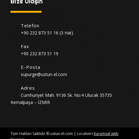
Bize Ulaşın
Telefon
+90 232 873 51 16 (3 Hat)
Fax
+90 232 873 51 19
E-Posta
supurge@ustun-el.com
Adres
Cumhuriyet Mah. 9136 Sk. No:4 Ulucak 35735
Kemalpaşa – İZMİR
Tüm Hakları Saklıdır © ustun-el.com | Localveri
Kurumsal web