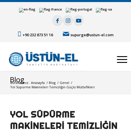
+90 232 873 51 16
supurge@ustun-el.com
Blog
Buradasınız:
Anasayfa
/
Blog
/
Genel
/
Yol Süpürme Makineleri Temizliğin Güçlü Müttefikleri
YOL SÜPÜRME
MAKINELERI TEMIZLIĞIN