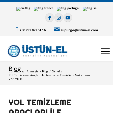
+90 232 873 51 16
supurge@ustun-el.com
Blog
Buradasınız:
Anasayfa
/
Blog
/
Genel
/
Yol Temizleme Araçları ile Kentlerde Temizlikte Maksimum
Verimlilik
YOL TEMIZLEME
ARAÇLARI ILE