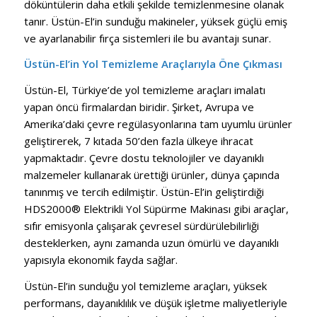
döküntülerin daha etkili şekilde temizlenmesine olanak
tanır. Üstün-El’in sunduğu makineler, yüksek güçlü emiş
ve ayarlanabilir fırça sistemleri ile bu avantajı sunar.
Üstün-El’in Yol Temizleme Araçlarıyla Öne Çıkması
Üstün-El, Türkiye’de yol temizleme araçları imalatı
yapan öncü firmalardan biridir. Şirket, Avrupa ve
Amerika’daki çevre regülasyonlarına tam uyumlu ürünler
geliştirerek, 7 kıtada 50’den fazla ülkeye ihracat
yapmaktadır. Çevre dostu teknolojiler ve dayanıklı
malzemeler kullanarak ürettiği ürünler, dünya çapında
tanınmış ve tercih edilmiştir. Üstün-El’in geliştirdiği
HDS2000® Elektrikli Yol Süpürme Makinası gibi araçlar,
sıfır emisyonla çalışarak çevresel sürdürülebilirliği
desteklerken, aynı zamanda uzun ömürlü ve dayanıklı
yapısıyla ekonomik fayda sağlar.
Üstün-El’in sunduğu yol temizleme araçları, yüksek
performans, dayanıklılık ve düşük işletme maliyetleriyle